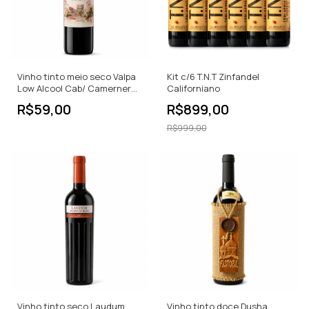
Vinho tinto meio seco Valpa
Kit c/6 T.N.T Zinfandel
Low Alcool Cab/ Camernere -
Californiano
750ml
R$59,00
R$899,00
R$999,00
Vinho tinto seco Laudum
Vinho tinto doce Dusha