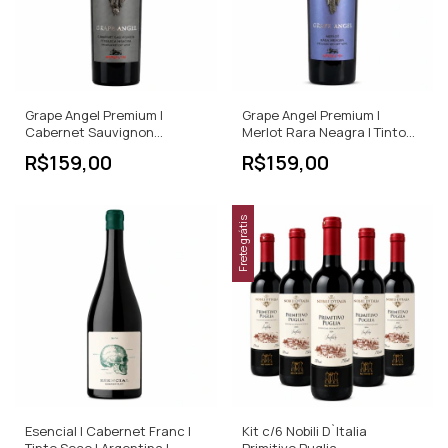
Grape Angel Premium |
Grape Angel Premium |
Cabernet Sauvignon
Merlot Rara Neagra | Tinto
Feteasca Neagra | Tinto
Seco | 750ml
R$159,00
R$159,00
Seco | 750ml
Frete grátis
Esencial | Cabernet Franc |
Kit c/6 Nobili D`Italia
Tinto Seco | Argentina |
Primitivo Puglia