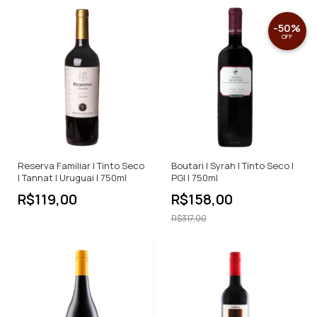
-
50
%
OFF
Reserva Familiar | Tinto Seco
Boutari | Syrah | Tinto Seco |
| Tannat | Uruguai | 750ml
PGI | 750ml
R$119,00
R$158,00
R$317,00