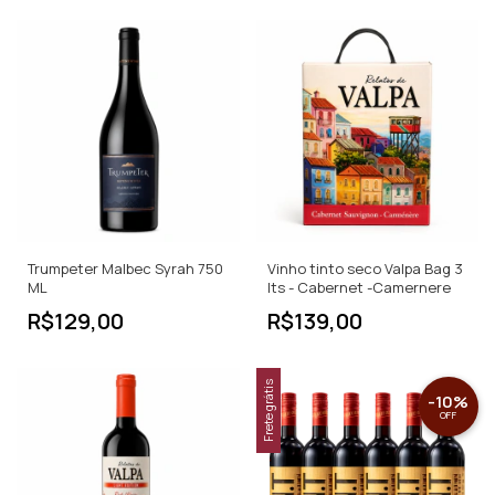
Trumpeter Malbec Syrah 750
Vinho tinto seco Valpa Bag 3
ML
lts - Cabernet -Camernere
R$129,00
R$139,00
Frete grátis
-
10
%
OFF