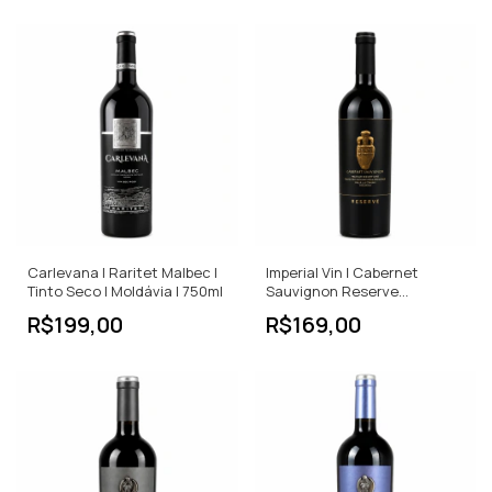
Carlevana | Raritet Malbec |
Imperial Vin | Cabernet
Tinto Seco | Moldávia | 750ml
Sauvignon Reserve
Collection | Tinto Seco | IGP |
R$199,00
R$169,00
750ml