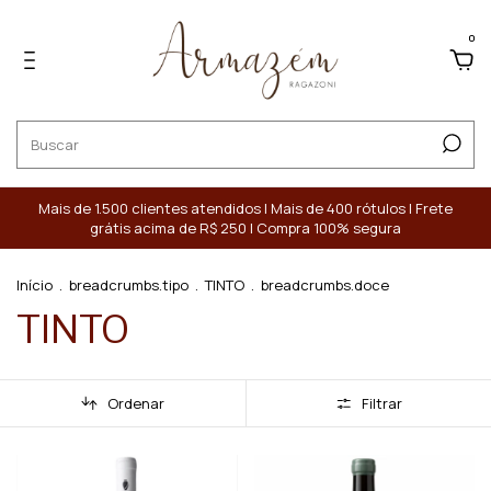
0
Mais de 1.500 clientes atendidos | Mais de 400 rótulos | Frete
grátis acima de R$ 250 | Compra 100% segura
Início
.
breadcrumbs.tipo
.
TINTO
.
breadcrumbs.doce
TINTO
Ordenar
Filtrar