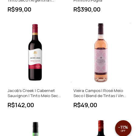
750ml
R$99,00
R$390,00
Jacob's Creek | Cabernet
Vieira Campos | Rosé Meio
Sauvignon | Tinto Meio Seco |
Seco | Blend de Tintas | Vinho
750ml
Verde | Portugal | 750ml
R$142,00
R$49,00
-
11
%
OFF