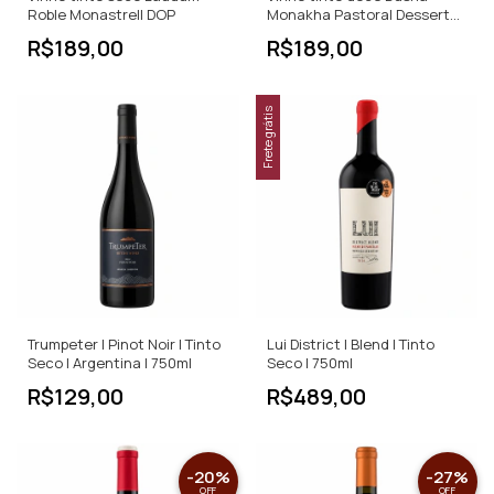
Roble Monastrell DOP
Monakha Pastoral Dessert
Wine
R$189,00
R$189,00
Frete grátis
Trumpeter | Pinot Noir | Tinto
Lui District | Blend | Tinto
Seco | Argentina | 750ml
Seco | 750ml
R$129,00
R$489,00
-
20
%
-
27
%
OFF
OFF