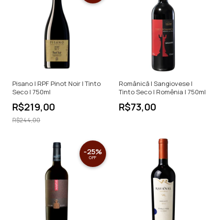
Pisano | RPF Pinot Noir | Tinto
Românică | Sangiovese |
Seco | 750ml
Tinto Seco | Romênia | 750ml
R$219,00
R$73,00
R$244,00
-
25
%
OFF