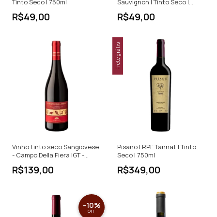
Tinto Seco | 750ml
Sauvignon | Tinto Seco |
750ml
R$49,00
R$49,00
Frete grátis
Vinho tinto seco Sangiovese
Pisano | RPF Tannat | Tinto
- Campo Della Fiera IGT -
Seco | 750ml
750ml
R$139,00
R$349,00
-
10
%
OFF