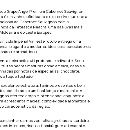
Seco Grape Angel Premium Cabernet Sauvignon
a é um vinho sofisticado e expressivo que une a
nacional da Cabernet Sauvignon com a
única da Feteasca Neagra, uma das uvas mais
 Moldávia e do Leste Europeu.
vinícola Imperial Vin, este rótulo entrega uma
ensa, elegante e moderna, ideal para apreciadores
rpados e aromáticos.
senta coloração rubi profunda e brilhante. Seus
 frutas negras maduras como ameixa, cassis e
hadas por notas de especiarias, chocolate,
eve toque tostado.
 excelente estrutura, taninos presentes e bem
dez equilibrada e um final longo e marcante. A
gnon oferece corpo e intensidade, enquanto a
a acrescenta maciez, complexidade aromática e
o característico da região.
acompanhar carnes vermelhas grelhadas, cordeiro,
hos intensos, risotos, hambúrguer artesanal e