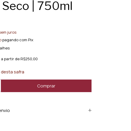
 Seco | 750ml
sem juros
o
pagando com Pix
alhes
a partir de
R$250,00
 desta safra
envio