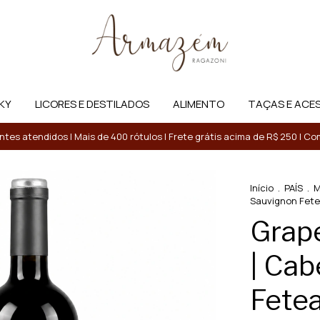
KY
LICORES E DESTILADOS
ALIMENTO
TAÇAS E ACE
entes atendidos | Mais de 400 rótulos | Frete grátis acima de R$ 250 | 
Início
.
PAÍS
.
M
Sauvignon Fetea
Grap
| Cab
Fetea