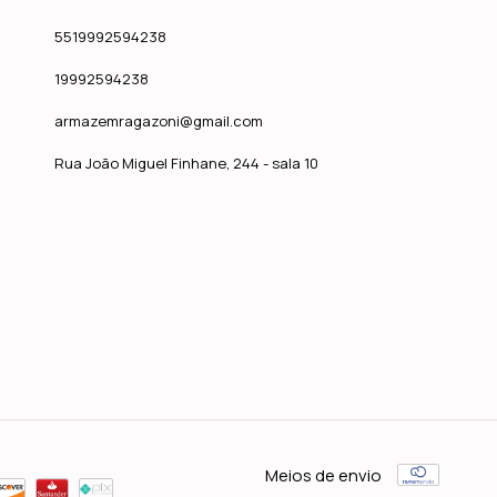
5519992594238
19992594238
armazemragazoni@gmail.com
Rua João Miguel Finhane, 244 - sala 10
Meios de envio