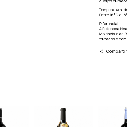
queijos curados
Temperatura ide
Entre 16°C e 18
Diferencial:
A Feteasca Nea
Moldávia e da R
frutados e com
Compartil