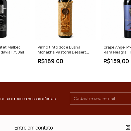
itet Malbec |
Vinho tinto doce Dusha
Grape Angel Pr
ldávia | 750ml
Monakha Pastoral Dessert
Rara Neagra | T
Wine
750ml
R$189,00
R$159,00
re-se e receba nossas ofertas.
Entre em contato