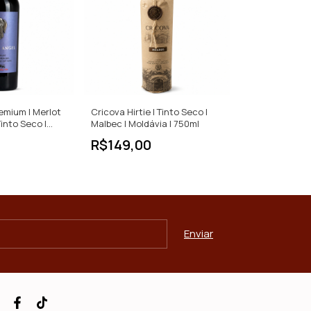
emium | Merlot
Cricova Hirtie | Tinto Seco |
into Seco |
Malbec | Moldávia | 750ml
R$149,00