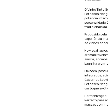
O Vinho Tinto 
Feteasca Neagr
potência inter
personalidade 
tradicionais da
Produzido pela 
experiência int
de vinhos enco
No visual, apre
aromas revelam
amora, acompan
baunilha e um l
Em boca, possui
integrados, aci
Cabernet Sauvi
Feteasca Neagr
um toque exótic
Harmonização:
Perfeito para 
massas com mol