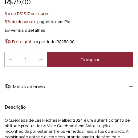
R$79,00
6
x de
R$13,17
sem juros
5% de desconto
pagando com Pix
Ver mais detalhes
Frete grátis
a partir de
R$250,00
Meios de envio
Descrição
O Quebrada de Las Flechas Malbec 2024 é um autêntico tinto de
altitude produzido no Valle Calchaquí, em Salta, região
reconhecida por estar entre os vinhedos mais altos do mundo. A
combinação entre o clima seco, grande amplitude térmica e