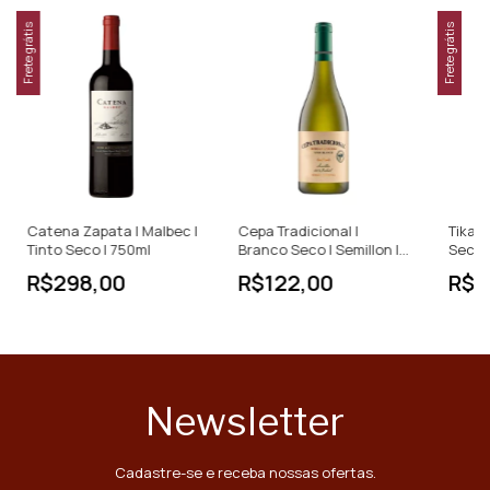
Frete grátis
Frete grátis
Catena Zapata | Malbec |
Cepa Tradicional |
Tikal 
Tinto Seco | 750ml
Branco Seco | Semillon |
Seco 
Argentina | 750ml
R$298,00
R$122,00
R$3
Newsletter
Cadastre-se e receba nossas ofertas.