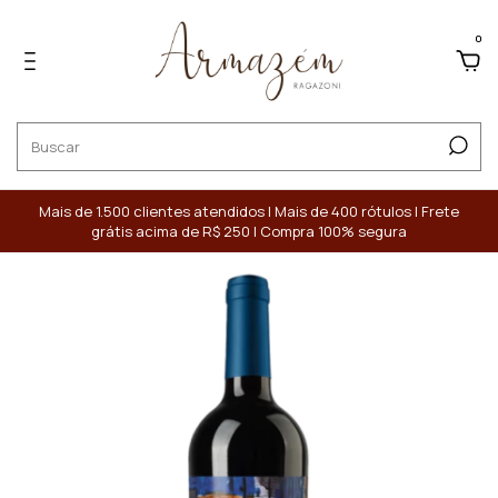
0
Mais de 1.500 clientes atendidos | Mais de 400 rótulos | Frete
grátis acima de R$ 250 | Compra 100% segura