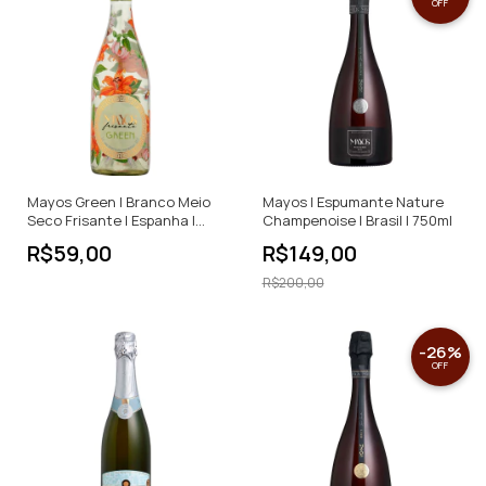
OFF
Mayos Green | Branco Meio
Mayos | Espumante Nature
Seco Frisante | Espanha |
Champenoise | Brasil | 750ml
750ml
R$59,00
R$149,00
R$200,00
-
26
%
OFF