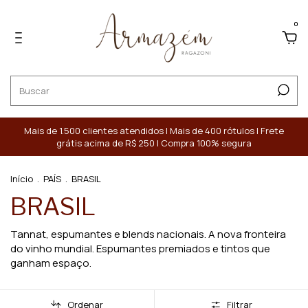
0
Mais de 1.500 clientes atendidos | Mais de 400 rótulos | Frete
grátis acima de R$ 250 | Compra 100% segura
Início
.
PAÍS
.
BRASIL
BRASIL
Tannat, espumantes e blends nacionais. A nova fronteira
do vinho mundial. Espumantes premiados e tintos que
ganham espaço.
Ordenar
Filtrar