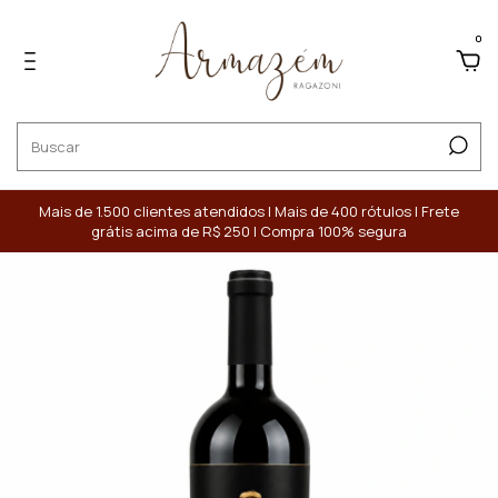
0
Mais de 1.500 clientes atendidos | Mais de 400 rótulos | Frete
grátis acima de R$ 250 | Compra 100% segura