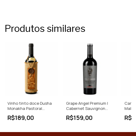
Produtos similares
Vinho tinto doce Dusha
Grape Angel Premium |
Carlev
Monakha Pastoral
Cabernet Sauvignon
Malbec
Dessert Wine
Feteasca Neagra | Tinto
Moldá
R$189,00
R$159,00
R$1
Seco | 750ml