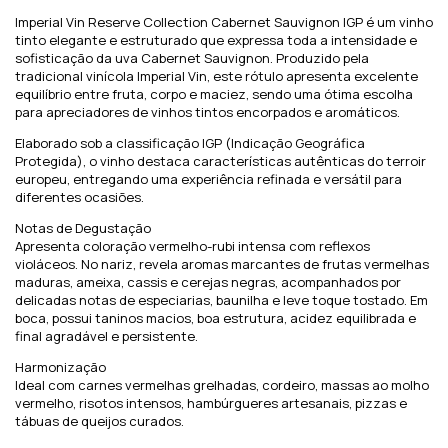
Imperial Vin Reserve Collection Cabernet Sauvignon IGP é um vinho
tinto elegante e estruturado que expressa toda a intensidade e
sofisticação da uva Cabernet Sauvignon. Produzido pela
tradicional vinícola Imperial Vin, este rótulo apresenta excelente
equilíbrio entre fruta, corpo e maciez, sendo uma ótima escolha
para apreciadores de vinhos tintos encorpados e aromáticos.
Elaborado sob a classificação IGP (Indicação Geográfica
Protegida), o vinho destaca características autênticas do terroir
europeu, entregando uma experiência refinada e versátil para
diferentes ocasiões.
Notas de Degustação
Apresenta coloração vermelho-rubi intensa com reflexos
violáceos. No nariz, revela aromas marcantes de frutas vermelhas
maduras, ameixa, cassis e cerejas negras, acompanhados por
delicadas notas de especiarias, baunilha e leve toque tostado. Em
boca, possui taninos macios, boa estrutura, acidez equilibrada e
final agradável e persistente.
Harmonização
Ideal com carnes vermelhas grelhadas, cordeiro, massas ao molho
vermelho, risotos intensos, hambúrgueres artesanais, pizzas e
tábuas de queijos curados.