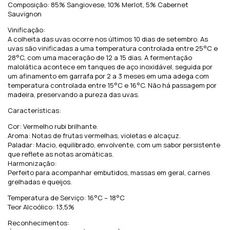
Composição: 85% Sangiovese, 10% Merlot, 5% Cabernet
Sauvignon
Vinificação:
A colheita das uvas ocorre nos últimos 10 dias de setembro. As
uvas são vinificadas a uma temperatura controlada entre 25°C e
28°C, com uma maceração de 12 a 15 dias. A fermentação
malolática acontece em tanques de aço inoxidável, seguida por
um afinamento em garrafa por 2 a 3 meses em uma adega com
temperatura controlada entre 15°C e 16°C. Não há passagem por
madeira, preservando a pureza das uvas.
Características:
Cor: Vermelho rubi brilhante.
Aroma: Notas de frutas vermelhas, violetas e alcaçuz.
Paladar: Macio, equilibrado, envolvente, com um sabor persistente
que reflete as notas aromáticas.
Harmonização:
Perfeito para acompanhar embutidos, massas em geral, carnes
grelhadas e queijos.
Temperatura de Serviço: 16°C – 18°C
Teor Alcoólico: 13,5%
Reconhecimentos: