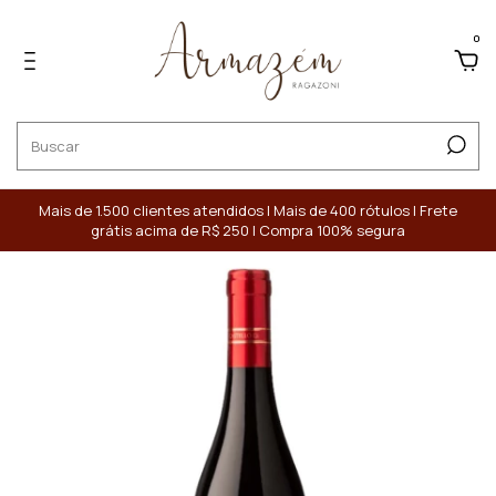
0
Mais de 1.500 clientes atendidos | Mais de 400 rótulos | Frete
grátis acima de R$ 250 | Compra 100% segura