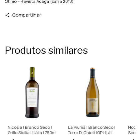
Ótimo – Revista Adega (safra 2018)
Compartilhar
Produtos similares
Nicosia | Branco Seco |
La Piuma | Branco Seco |
Nobili
Grillo Sicilia | Itália | 750ml
Terre Di Chieti IGP | Itália |
Seco |
750ml
D'Abru