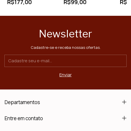
R$177,00
R$99,00
R$6
Newsletter
Cadastre-se e receba nossas ofertas.
Departamentos
Entre em contato