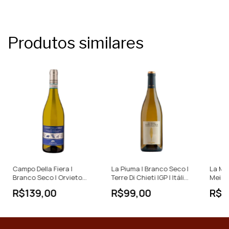
Produtos similares
Campo Della Fiera |
La Piuma | Branco Seco |
La Ma
Branco Seco | Orvieto
Terre Di Chieti IGP | Itália |
Meio S
DOC | Itália | 750ml
750ml
Itália
R$139,00
R$99,00
R$9