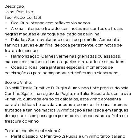
Descrição:
Uvas: Primitivo
Teor Alcoólico: 13%
• Cor: Rubi intenso com reflexos violáceos
• Aroma: Intenso e frutado, com notas marcantes de frutas
negras maduras e um toque delicado de baunilha.
• Paladar: Seco, aveludado e com corpo médio. Apresenta
taninos suaves e um final de boca persistente, com notas de
frutas do bosque.
• Harmonização: Carnes vermelhas grelhadas ou assadas,
massas com molhos robustos, queijos maturados e embutidos.
• Ocasião: Ideal para jantares especiais, momentos de
celebração ou para acompanhar refeições mais elaboradas.
Sobre o Vinho:
O Nobili D’Italia Primitivo Di Puglia é um vinho tinto produzido pela
Cantine Sgarzi, na região da Puglia, na Itália. Elaborado com a uva
Primitivo, cultivada em solos calcários, este vinho apresenta
características típicas da variedade, como cor intensa, aromas
frutados e taninos macios. A vinificação é realizada em tanques
de aço inox, sem passagem por madeira, preservando a fruta e a
frescura do vinho.
Por que escolher este vinho?
• Perfil clássico: O Primitivo Di Puglia é um vinho tinto italiano