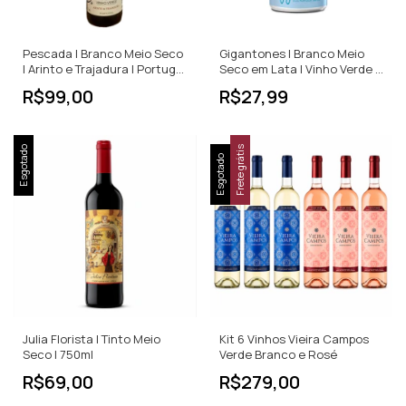
Pescada | Branco Meio Seco
Gigantones | Branco Meio
| Arinto e Trajadura | Portugal
Seco em Lata | Vinho Verde |
| 750ml
Portugal | 250ml
R$99,00
R$27,99
Esgotado
Frete grátis
Esgotado
Julia Florista | Tinto Meio
Kit 6 Vinhos Vieira Campos
Seco | 750ml
Verde Branco e Rosé
R$69,00
R$279,00