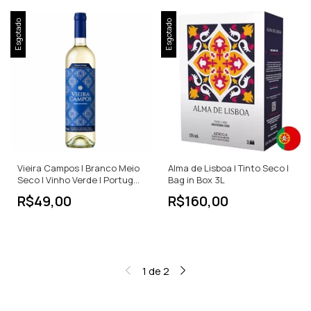
Esgotado
Esgotado
Vieira Campos | Branco Meio
Alma de Lisboa | Tinto Seco |
Seco | Vinho Verde | Portugal
Bag in Box 3L
| 750ml
R$49,00
R$160,00
1
de
2