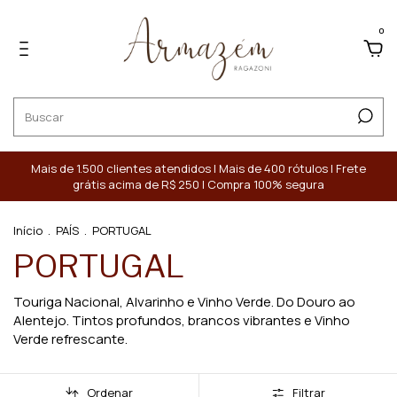
0
Mais de 1.500 clientes atendidos | Mais de 400 rótulos | Frete
grátis acima de R$ 250 | Compra 100% segura
Início
.
PAÍS
.
PORTUGAL
PORTUGAL
Touriga Nacional, Alvarinho e Vinho Verde. Do Douro ao
Alentejo. Tintos profundos, brancos vibrantes e Vinho
Verde refrescante.
Ordenar
Filtrar