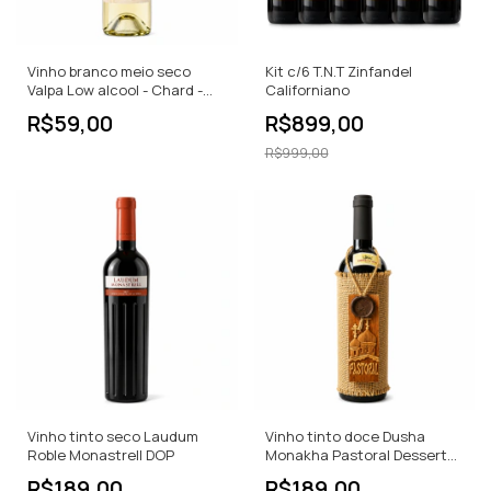
Vinho branco meio seco
Kit c/6 T.N.T Zinfandel
Valpa Low alcool - Chard -
Californiano
Sauv 750ML
R$59,00
R$899,00
R$999,00
Vinho tinto seco Laudum
Vinho tinto doce Dusha
Roble Monastrell DOP
Monakha Pastoral Dessert
Wine
R$189,00
R$189,00