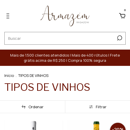
0
Mais de 1.500 clientes atendidos | Mais de 400 rótulos | Frete
grátis acima de R$ 250 | Compra 100% segura
Início
.
TIPOS DE VINHOS
TIPOS DE VINHOS
Ordenar
Filtrar
-
20
%