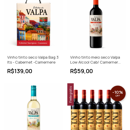
Vinho tinto seco Valpa Bag 3
Vinho tinto meio seco Valpa
lts - Cabernet -Camernere
Low Alcool Cab/ Camernere -
750ml
R$139,00
R$59,00
Frete grátis
-
10
%
OFF