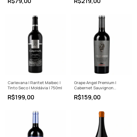
R$79,00
R$219,00
Carlevana | Raritet Malbec |
Grape Angel Premium |
Tinto Seco | Moldávia | 750ml
Cabernet Sauvignon
Feteasca Neagra | Tinto
R$199,00
R$159,00
Seco | 750ml