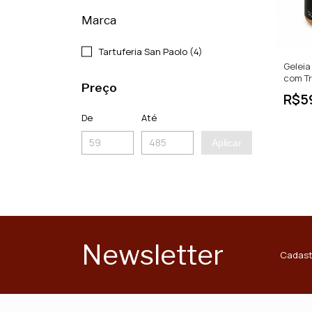
Marca
Tartuferia San Paolo (4)
Geleia
com T
Preço
R$5
De
Até
Aplicar
Newsletter
Cadast