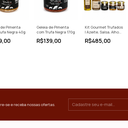
 de Pimenta
Geleia de Pimenta
Kit Gourmet Trufados
rufa Negra 40g
com Trufa Negra 170g
| Azeite, Salsa, Alho
Negro, Geleia e Mel
9,00
R$139,00
R$485,00
re-se e receba nossas ofertas.