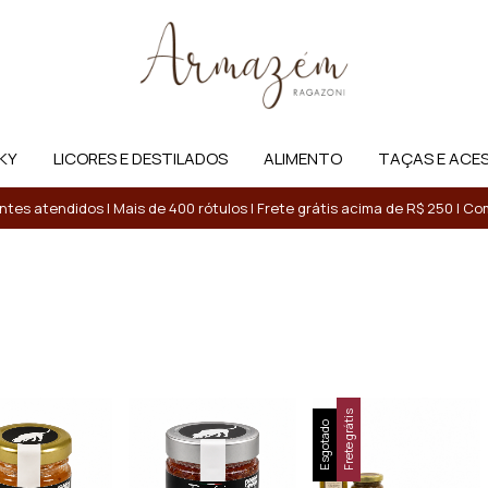
KY
LICORES E DESTILADOS
ALIMENTO
TAÇAS E ACE
entes atendidos | Mais de 400 rótulos | Frete grátis acima de R$ 250 | 
Frete grátis
Esgotado