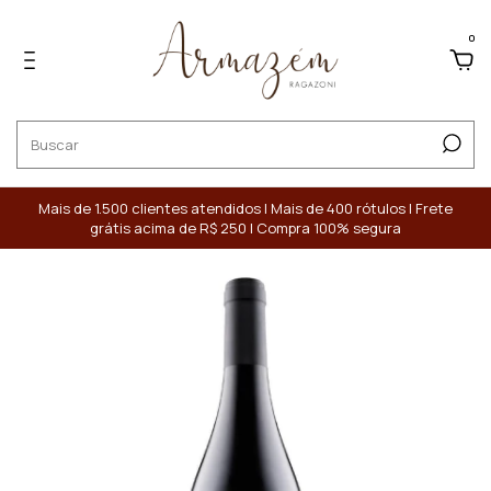
0
Mais de 1.500 clientes atendidos | Mais de 400 rótulos | Frete
grátis acima de R$ 250 | Compra 100% segura