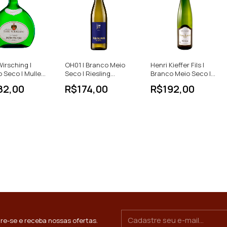
irsching |
OH01 | Branco Meio
Henri Kieffer Fils |
 Seco | Muller-
Seco | Riesling
Branco Meio Seco |
u | Alemanha |
Reserva | Alemanha |
Riesling d'Alsace |
82,00
R$174,00
R$192,00
750ml
França | 750ml
re-se e receba nossas ofertas.