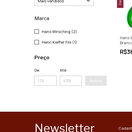
Marca
Hans Wirsching (2)
Hans W
Henri Kieffer Fils (1)
Branco
Thurga
R$3
750ml
Preço
De
Até
Aplicar
Newsletter
Cadast