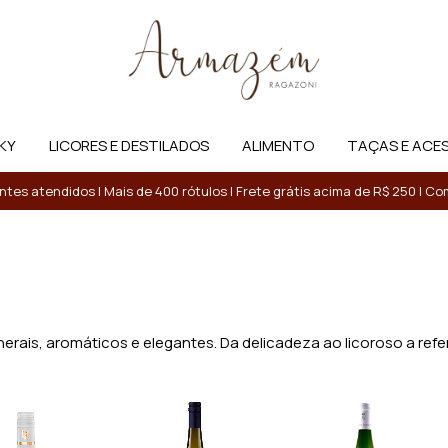
KY
LICORES E DESTILADOS
ALIMENTO
TAÇAS E ACE
entes atendidos | Mais de 400 rótulos | Frete grátis acima de R$ 250 | 
rais, aromáticos e elegantes. Da delicadeza ao licoroso a refer