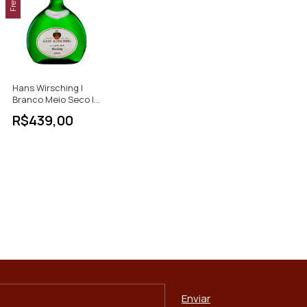
Hans Wirsching |
Branco Meio Seco |
Iphöfer Riesling |
R$439,00
Alemanha | 750ml