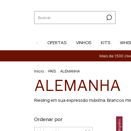
OFERTAS
VINHOS
KITS
WHIS
Mais de 1.500 cli
Início
.
PAÍS
.
ALEMANHA
ALEMANHA
Riesling em sua expressão máxima. Brancos mine
Ordenar por
Frete grátis