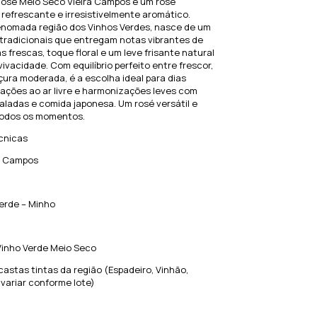
Rosé Meio Seco Vieira Campos é um rosé
 refrescante e irresistivelmente aromático.
enomada região dos Vinhos Verdes, nasce de um
 tradicionais que entregam notas vibrantes de
s frescas, toque floral e um leve frisante natural
vivacidade. Com equilíbrio perfeito entre frescor,
ura moderada, é a escolha ideal para dias
ações ao ar livre e harmonizações leves com
saladas e comida japonesa. Um rosé versátil e
 todos os momentos.
cnicas
ra Campos
erde – Minho
Vinho Verde Meio Seco
castas tintas da região (Espadeiro, Vinhão,
 variar conforme lote)