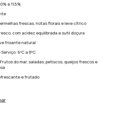
10% a 11,5%
nte
ermelhas frescas, notas florais e leve cítrico
fresco, com acidez equilibrada e sutil doçura
ve frisante natural
Serviço: 6ºC a 8ºC
rutos do mar, saladas, petiscos, queijos frescos e
esa
refrescante e frutado
har