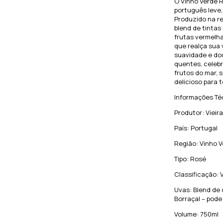
O Vinho Verde 
português leve,
Produzido na r
blend de tintas
frutas vermelha
que realça sua 
suavidade e doç
quentes, celebr
frutos do mar, 
delicioso para
Informações Té
Produtor: Viei
País: Portugal
Região: Vinho V
Tipo: Rosé
Classificação: 
Uvas: Blend de 
Borraçal – pode
Volume: 750ml