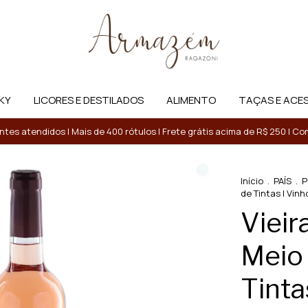
KY
LICORES E DESTILADOS
ALIMENTO
TAÇAS E ACE
entes atendidos | Mais de 400 rótulos | Frete grátis acima de R$ 250 | 
Início
.
PAÍS
.
P
de Tintas | Vinh
Vieir
Meio 
Tinta