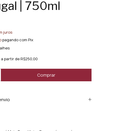
gal | 750ml
m juros
o
pagando com Pix
alhes
a partir de
R$250,00
envio