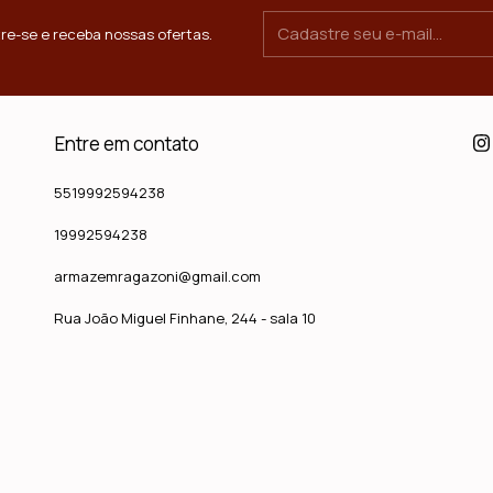
re-se e receba nossas ofertas.
Entre em contato
5519992594238
19992594238
armazemragazoni@gmail.com
Rua João Miguel Finhane, 244 - sala 10