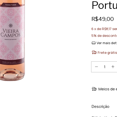
Portu
R$49,00
6
x de
R$8,17
se
5% de descont
Ver mais det
Frete grátis
Meios de 
Descrição