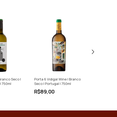
Branco Seco |
Porta 6 Vidigal Wine | Branco
Alma de Lisboa
| 750ml
Seco | Portugal | 750ml
Portugal | 750
R$89,00
R$54,00