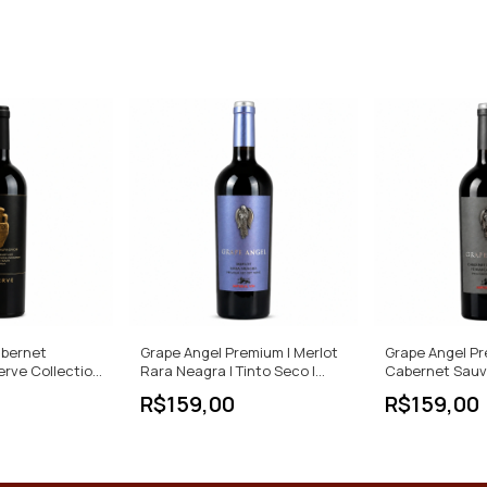
Cabernet
Grape Angel Premium | Merlot
Grape Angel Pr
rve Collection
Rara Neagra | Tinto Seco |
Cabernet Sauv
GP | 750ml
750ml
Feteasca Neagr
R$159,00
R$159,00
| 750ml