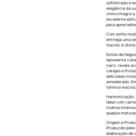
sofisticado e e
elegância da uv
vinho integra a
excelente estru
para apreciado
Com estilo mode
entrega uma ex
maciez e ótima
Notas de Degu
Apresenta color
nariz, revela a
cerejas e frut
delicadas notas
amadeirado. Em
taninos macios,
Harmonização
Ideal com carn
molhos intensos
queijos matura
Origem e Produ
Produzido pela 
elaboração de 