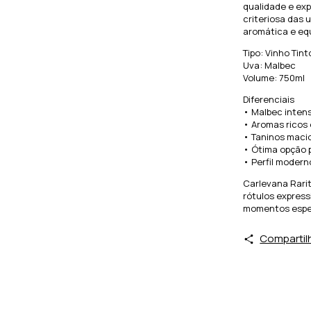
qualidade e expr
criteriosa das 
aromática e equi
Tipo: Vinho Tin
Uva: Malbec
Volume: 750ml
Diferenciais
• Malbec inten
• Aromas ricos 
• Taninos macio
• Ótima opção 
• Perfil modern
Carlevana Rarit
rótulos express
momentos espec
Compartil