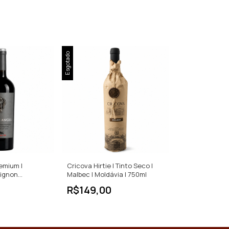
Esgotado
emium |
Cricova Hirtie | Tinto Seco |
ignon
Malbec | Moldávia | 750ml
a | Tinto Seco
R$149,00