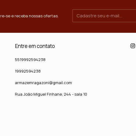
re-se e receba nossas ofertas.
Entre em contato
5519992594238
19992594238
armazemragazoni@gmail.com
Rua João Miguel Finhane, 244 - sala 10