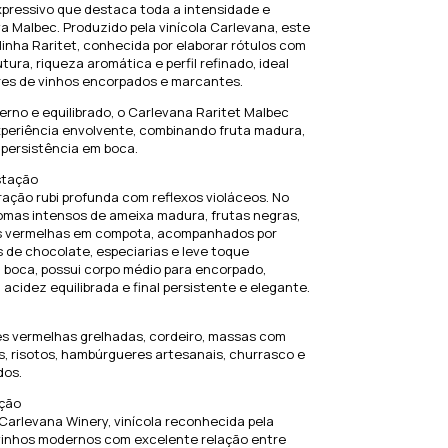
xpressivo que destaca toda a intensidade e
a Malbec. Produzido pela vinícola Carlevana, este
 linha Raritet, conhecida por elaborar rótulos com
tura, riqueza aromática e perfil refinado, ideal
res de vinhos encorpados e marcantes.
rno e equilibrado, o Carlevana Raritet Malbec
periência envolvente, combinando fruta madura,
 persistência em boca.
stação
ação rubi profunda com reflexos violáceos. No
romas intensos de ameixa madura, frutas negras,
as vermelhas em compota, acompanhados por
 de chocolate, especiarias e leve toque
 boca, possui corpo médio para encorpado,
 acidez equilibrada e final persistente e elegante.
es vermelhas grelhadas, cordeiro, massas com
, risotos, hambúrgueres artesanais, churrasco e
dos.
ção
Carlevana Winery, vinícola reconhecida pela
vinhos modernos com excelente relação entre