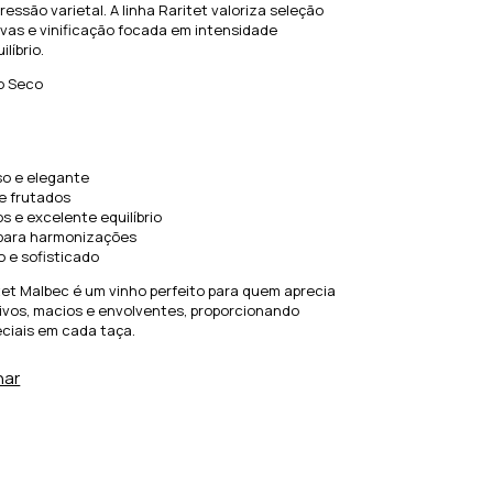
essão varietal. A linha Raritet valoriza seleção
uvas e vinificação focada em intensidade
líbrio.
to Seco
so e elegante
e frutados
s e excelente equilíbrio
para harmonizações
o e sofisticado
et Malbec é um vinho perfeito para quem aprecia
ivos, macios e envolventes, proporcionando
iais em cada taça.
har