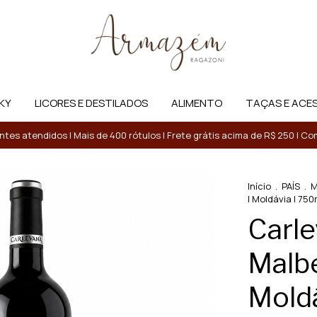
KY
LICORES E DESTILADOS
ALIMENTO
TAÇAS E ACE
entes atendidos | Mais de 400 rótulos | Frete grátis acima de R$ 250 | 
Início
.
PAÍS
.
M
| Moldávia | 750
Carle
Malbe
Moldá