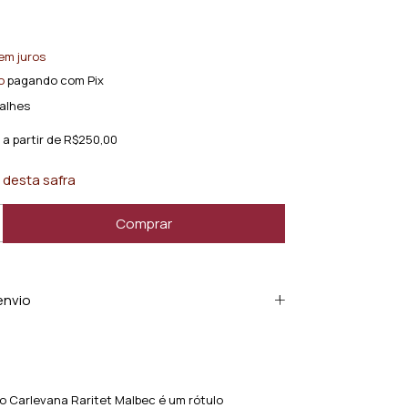
em juros
o
pagando com Pix
alhes
a partir de
R$250,00
 desta safra
envio
o Carlevana Raritet Malbec é um rótulo