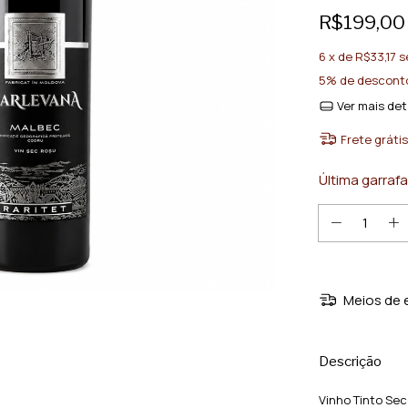
R$199,00
6
x de
R$33,17
s
5% de descont
Ver mais det
Frete grátis
Última garrafa
Meios de 
Descrição
Vinho Tinto Sec