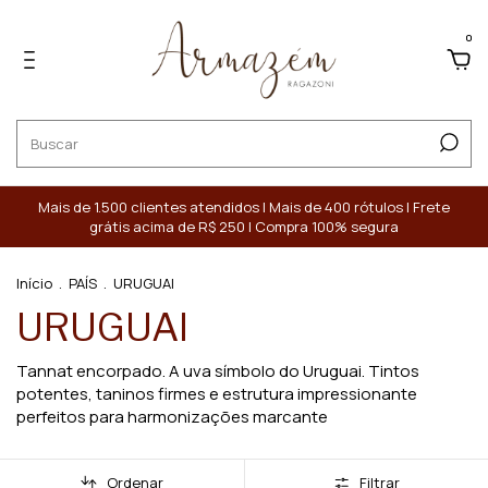
0
Mais de 1.500 clientes atendidos | Mais de 400 rótulos | Frete
grátis acima de R$ 250 | Compra 100% segura
Início
.
PAÍS
.
URUGUAI
URUGUAI
Tannat encorpado. A uva símbolo do Uruguai. Tintos
potentes, taninos firmes e estrutura impressionante
perfeitos para harmonizações marcante
Ordenar
Filtrar