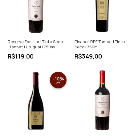
Reserva Familiar | Tinto Seco
Pisano | RPF Tannat | Tinto
| Tannat | Uruguai | 750ml
Seco | 750ml
R$119,00
R$349,00
-
10
%
OFF