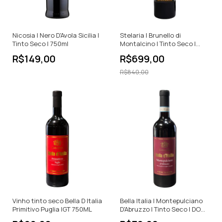
Nicosia | Nero D'Avola Sicilia |
Stelaria | Brunello di
Tinto Seco | 750ml
Montalcino | Tinto Seco |
DOCG | 750ml
R$149,00
R$699,00
R$840,00
Vinho tinto seco Bella D Italia
Bella Italia | Montepulciano
Primitivo Puglia IGT 750ML
D'Abruzzo | Tinto Seco | DOC |
750ml