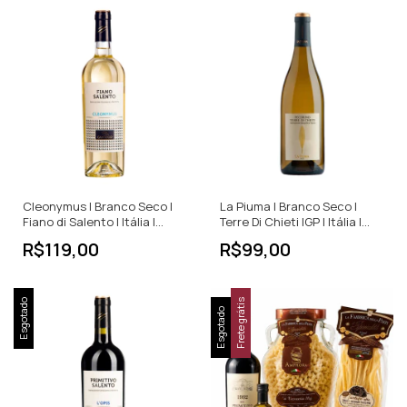
Cleonymus | Branco Seco |
La Piuma | Branco Seco |
Fiano di Salento | Itália |
Terre Di Chieti IGP | Itália |
750ml
750ml
R$119,00
R$99,00
Esgotado
Frete grátis
Esgotado