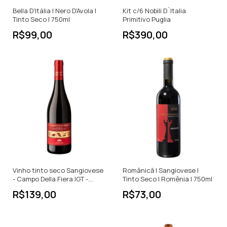
Bella D'Itália | Nero D'Avola |
Kit c/6 Nobili D`Italia
Tinto Seco | 750ml
Primitivo Puglia
R$99,00
R$390,00
Vinho tinto seco Sangiovese
Românică | Sangiovese |
- Campo Della Fiera IGT -
Tinto Seco | Romênia | 750ml
750ml
R$139,00
R$73,00