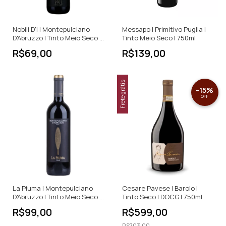
Nobili D'I | Montepulciano
Messapo | Primitivo Puglia |
D'Abruzzo | Tinto Meio Seco |
Tinto Meio Seco | 750ml
750ml
R$69,00
R$139,00
Frete grátis
-
15
%
OFF
La Piuma | Montepulciano
Cesare Pavese | Barolo |
D'Abruzzo | Tinto Meio Seco |
Tinto Seco | DOCG | 750ml
750ml
R$99,00
R$599,00
R$703,00