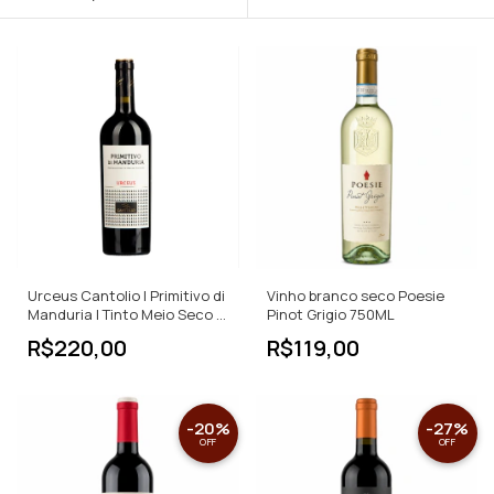
Urceus Cantolio | Primitivo di
Vinho branco seco Poesie
Manduria | Tinto Meio Seco |
Pinot Grigio 750ML
750ml
R$220,00
R$119,00
-
20
%
-
27
%
OFF
OFF