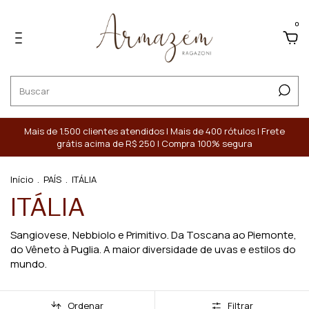
0
Mais de 1.500 clientes atendidos | Mais de 400 rótulos | Frete
grátis acima de R$ 250 | Compra 100% segura
Início
.
PAÍS
.
ITÁLIA
ITÁLIA
Sangiovese, Nebbiolo e Primitivo. Da Toscana ao Piemonte,
do Vêneto à Puglia. A maior diversidade de uvas e estilos do
mundo.
Ordenar
Filtrar