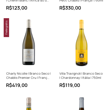
| Chenin Blanc | África do Sul
Petit Chablis | França | 750ml
| 750ml
R$123,00
R$330,00
Frete grátis
Charly Nicolle | Branco Seco |
Villa Travignoli | Branco Seco
Chablis Premier Cru | França |
| Chardonnay | Itália | 750ml
750ml
R$419,00
R$119,00