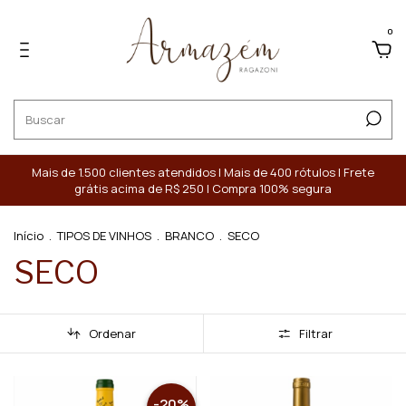
0
Mais de 1.500 clientes atendidos | Mais de 400 rótulos | Frete
grátis acima de R$ 250 | Compra 100% segura
Início
.
TIPOS DE VINHOS
.
BRANCO
.
SECO
SECO
Ordenar
Filtrar
-
20
%