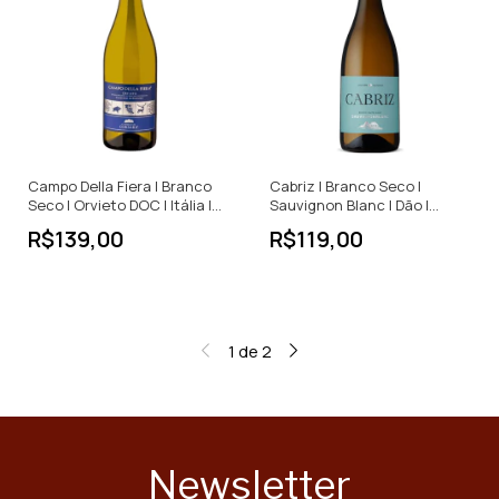
Campo Della Fiera | Branco
Cabriz | Branco Seco |
Seco | Orvieto DOC | Itália |
Sauvignon Blanc | Dão |
750ml
Portugal | 750ml
R$139,00
R$119,00
1
de
2
Newsletter