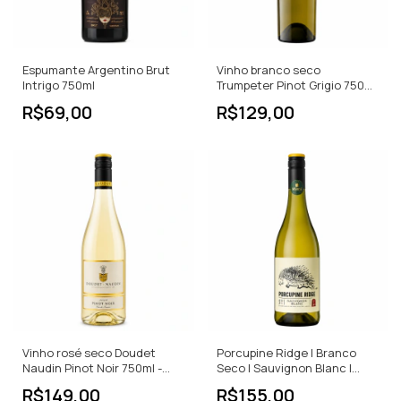
Espumante Argentino Brut
Vinho branco seco
Intrigo 750ml
Trumpeter Pinot Grigio 750
ML
R$69,00
R$129,00
Vinho rosé seco Doudet
Porcupine Ridge | Branco
Naudin Pinot Noir 750ml -
Seco | Sauvignon Blanc |
França
África do Sul | 750ml
R$149,00
R$155,00