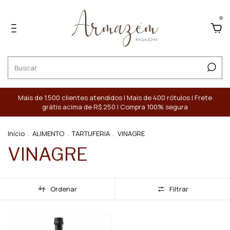
0
Mais de 1.500 clientes atendidos | Mais de 400 rótulos | Frete
grátis acima de R$ 250 | Compra 100% segura
Início
.
ALIMENTO
.
TARTUFERIA
.
VINAGRE
VINAGRE
Ordenar
Filtrar