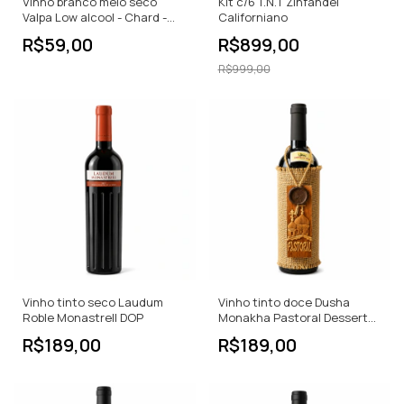
Vinho branco meio seco
Kit c/6 T.N.T Zinfandel
Valpa Low alcool - Chard -
Californiano
Sauv 750ML
R$59,00
R$899,00
R$999,00
Vinho tinto seco Laudum
Vinho tinto doce Dusha
Roble Monastrell DOP
Monakha Pastoral Dessert
Wine
R$189,00
R$189,00