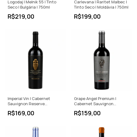
Logodaj | Melnik 55 | Tinto
Carlevana | Raritet Malbec |
Seco | Bulgária | 750ml
Tinto Seco | Moldávia | 750ml
R$219,00
R$199,00
Imperial Vin | Cabernet
Grape Angel Premium |
Sauvignon Reserve
Cabernet Sauvignon
Collection | Tinto Seco | IGP |
Feteasca Neagra | Tinto
R$169,00
R$159,00
750ml
Seco | 750ml