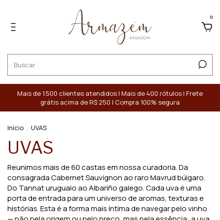
0
Mais de 1.500 clientes atendidos | Mais de 400 rótulos | Frete
grátis acima de R$ 250 | Compra 100% segura
Início
.
UVAS
UVAS
Reunimos mais de 60 castas em nossa curadoria. Da
consagrada Cabernet Sauvignon ao raro Mavrud búlgaro.
Do Tannat uruguaio ao Albariño galego. Cada uva é uma
porta de entrada para um universo de aromas, texturas e
histórias. Esta é a forma mais íntima de navegar pelo vinho
— não pela origem ou pelo preço, mas pela essência: a uva.