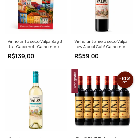
Vinho tinto seco Valpa Bag 3
Vinho tinto meio seco Valpa
lts - Cabernet -Camernere
Low Alcool Cab/ Camernere -
750ml
R$139,00
R$59,00
Frete grátis
-
10
%
OFF