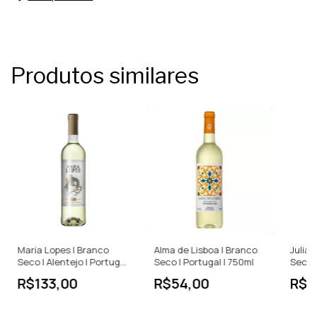
Produtos similares
Maria Lopes | Branco
Alma de Lisboa | Branco
Julia 
Seco | Alentejo | Portugal
Seco | Portugal | 750ml
Seco |
| 750ml
Portug
R$133,00
R$54,00
R$1