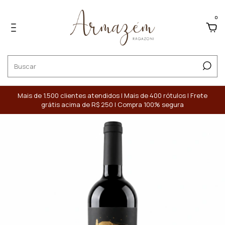
0
Mais de 1.500 clientes atendidos | Mais de 400 rótulos | Frete
grátis acima de R$ 250 | Compra 100% segura