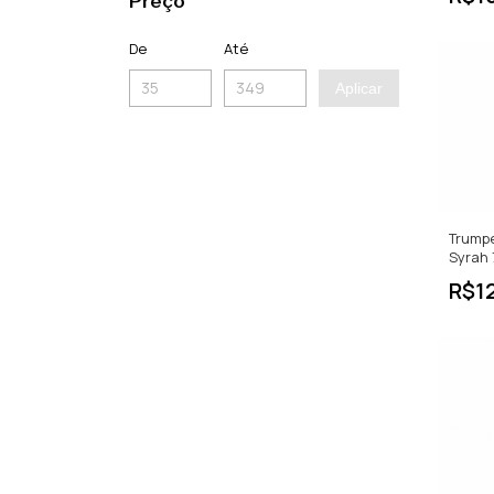
Preço
De
Até
Aplicar
Trump
Syrah
R$1