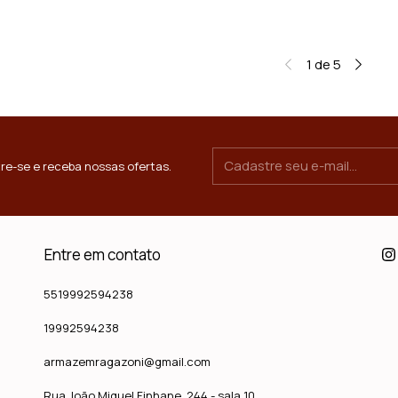
1
de
5
re-se e receba nossas ofertas.
Entre em contato
5519992594238
19992594238
armazemragazoni@gmail.com
Rua João Miguel Finhane, 244 - sala 10