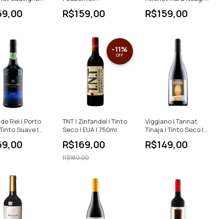
e Collection |
Sauvignon Feteasca
| Tinto Seco | 750ml
69,00
R$159,00
R$159,00
eco | IGP |
Neagra | Tinto Seco |
750ml
-
11
%
OFF
de Rei | Porto
TNT | Zinfandel | Tinto
Viggiano | Tannat
 Tinto Suave |
Seco | EUA | 750ml
Tinaja | Tinto Seco |
750ml
69,00
R$169,00
R$149,00
R$189,00