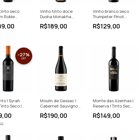
tinto seco
Vinho tinto doce
Vinho branco seco
m Roble
Dusha Monakha
Trumpeter Pinot
trell DOP
Pastoral Dessert
Grigio 750 ML
89,00
R$189,00
R$129,00
Wine
-
27
%
OFF
to | Syrah
Moulin de Gassac |
Monte das Azenhas |
Tinto Seco |
Cabernet Sauvignon
Reserva | Tinto Seco |
| 750ml
| Tinto Seco | 750ml
750ml
9,00
R$190,00
R$149,00
00