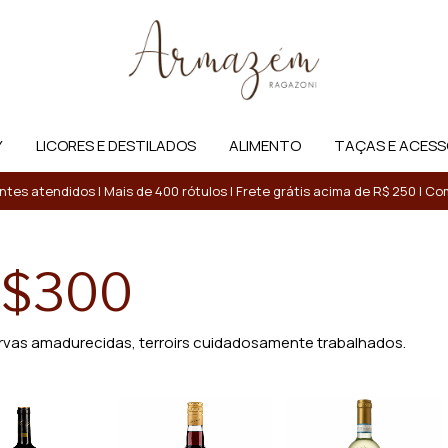
Y
LICORES E DESTILADOS
ALIMENTO
TAÇAS E ACESS
entes atendidos | Mais de 400 rótulos | Frete grátis acima de R$ 250 | 
R$300
ervas amadurecidas, terroirs cuidadosamente trabalhados.