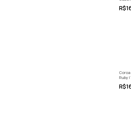
Reserv
R$1
Tinto S
750ml
Coroa 
Ruby |
750ml
R$1