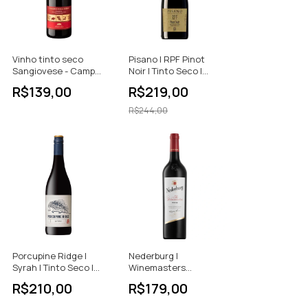
Vinho tinto seco
Pisano | RPF Pinot
Sangiovese - Campo
Noir | Tinto Seco |
Della Fiera IGT - 750ml
750ml
R$139,00
R$219,00
R$244,00
Porcupine Ridge |
Nederburg |
Syrah | Tinto Seco |
Winemasters
750ml
Pinotage | Tinto Seco
R$210,00
R$179,00
| África do Sul | 750ml