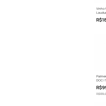
Vinho 
Laudu
Monas
R$1
Palmen
DOC | 
Itália 
R$9
R$135,