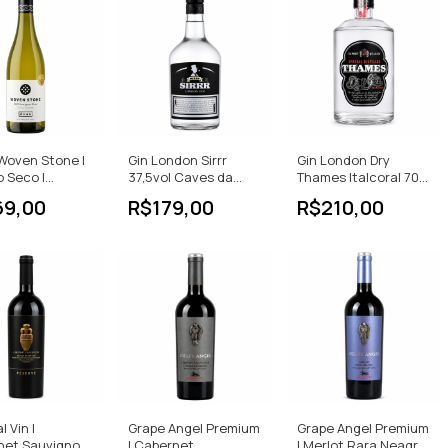
Woven Stone |
Gin London Sirrr
Gin London Dry
 Seco |
37,5vol Caves da
Thames Italcoral 700
non Blanc |
Montanha 700 ml
ml
69,00
R$179,00
R$210,00
elândia |
l Vin |
Grape Angel Premium
Grape Angel Premium
net Sauvignon
| Cabernet
| Merlot Rara Neagra