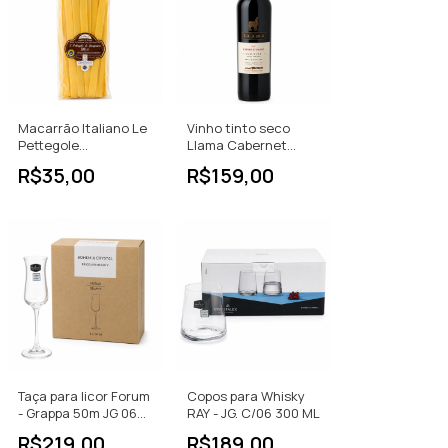
Macarrão Italiano Le
Vinho tinto seco
Pettegole
Llama Cabernet
Pappardelle Nº 10 -
Franc 750ML
R$35,00
R$159,00
500g
Taça para licor Forum
Copos para Whisky
- Grappa 50m JG 06
RAY - JG. C/06 300 ML
PCS
R$219,00
R$189,00