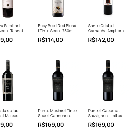
a Familiar |
Busy Bee | Red Blend
Santo Cristo |
Seco | Tannat |
| Tinto Seco | 750ml
Garnacha Amphora |
i | 750ml
Tinto Seco | 750ml
19,00
R$114,00
R$142,00
da de las
Punto Maximo | Tinto
Punto | Cabernet
s | Malbec
Seco | Carmenere
Sauvignon Limited
a | Tinto Seco |
Limited Edition |
Edition | Tinto Seco |
19,00
R$169,00
R$169,00
Argentina | 750ml
750ml