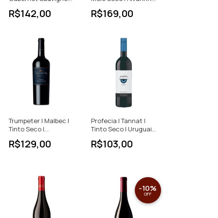
| Tinto Meio Seco |
| Vinho Verde |
R$142,00
R$169,00
750ml
Portugal | 750ml
Trumpeter | Malbec |
Profecia | Tannat |
Tinto Seco |
Tinto Seco | Uruguai |
Argentina | 750ml
750ml
R$129,00
R$103,00
-
10
%
OFF