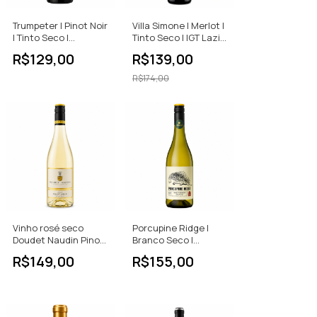
Trumpeter | Pinot Noir
Villa Simone | Merlot |
| Tinto Seco |
Tinto Seco | IGT Lazio
Argentina | 750ml
| 750ml
R$129,00
R$139,00
R$174,00
Vinho rosé seco
Porcupine Ridge |
Doudet Naudin Pinot
Branco Seco |
Noir 750ml - França
Sauvignon Blanc |
R$149,00
R$155,00
África do Sul | 750ml