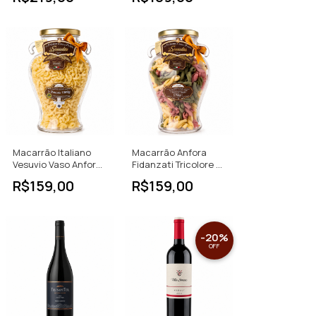
Macarrão Italiano
Macarrão Anfora
Vesuvio Vaso Anfora
Fidanzati Tricolore La
1kg
Fabbrica 750g
R$159,00
R$159,00
-
20
%
OFF