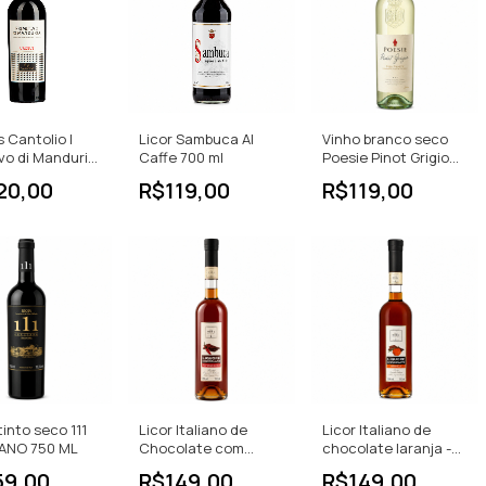
 Cantolio |
Licor Sambuca Al
Vinho branco seco
ivo di Manduria
Caffe 700 ml
Poesie Pinot Grigio
o Meio Seco |
750ML
20,00
R$119,00
R$119,00
tinto seco 111
Licor Italiano de
Licor Italiano de
ANO 750 ML
Chocolate com
chocolate laranja -
Pimenta Peperoncino
Arancia 500ml
59,00
R$149,00
R$149,00
500 ml