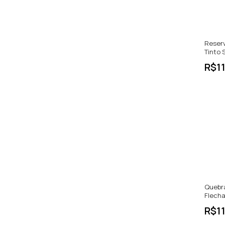
Reserv
Tinto 
Urugua
R$1
Quebra
Flecha
Reserv
R$1
750ml