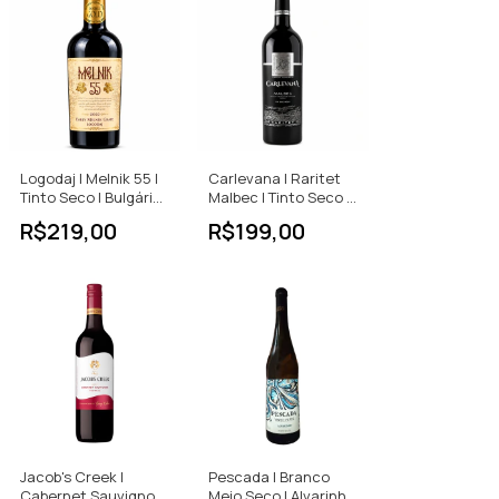
Logodaj | Melnik 55 |
Carlevana | Raritet
Tinto Seco | Bulgária |
Malbec | Tinto Seco |
750ml
Moldávia | 750ml
R$219,00
R$199,00
Jacob's Creek |
Pescada | Branco
Cabernet Sauvignon
Meio Seco | Alvarinho