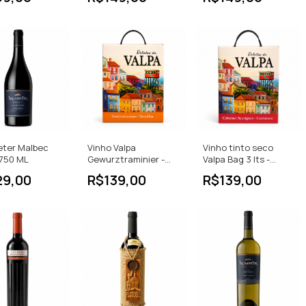
eter Malbec
Vinho Valpa
Vinho tinto seco
 750 ML
Gewurztraminier -
Valpa Bag 3 lts -
Bag 3L
Cabernet -
29,00
R$139,00
R$139,00
Camernere