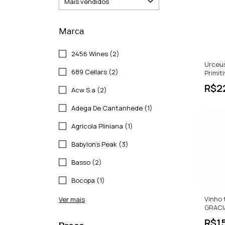
Marca
2456 Wines (2)
Urceus
689 Cellars (2)
Primit
| Tint
R$2
Acw S.a (2)
750ml
Adega De Cantanhede (1)
Agricola Pliniana (1)
Babylon's Peak (3)
Basso (2)
Bocopa (1)
Vinho 
Ver mais
GRACI
R$1