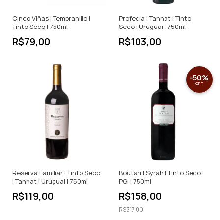
Cinco Viñas | Tempranillo |
Profecia | Tannat | Tinto
Tinto Seco | 750ml
Seco | Uruguai | 750ml
R$79,00
R$103,00
-
50
%
OFF
Reserva Familiar | Tinto Seco
Boutari | Syrah | Tinto Seco |
| Tannat | Uruguai | 750ml
PGI | 750ml
R$119,00
R$158,00
R$317,00