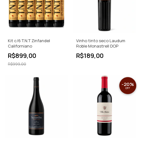
Kit c/6 T.N.T Zinfandel
Vinho tinto seco Laudum
Californiano
Roble Monastrell DOP
R$899,00
R$189,00
R$999,00
-
20
%
OFF