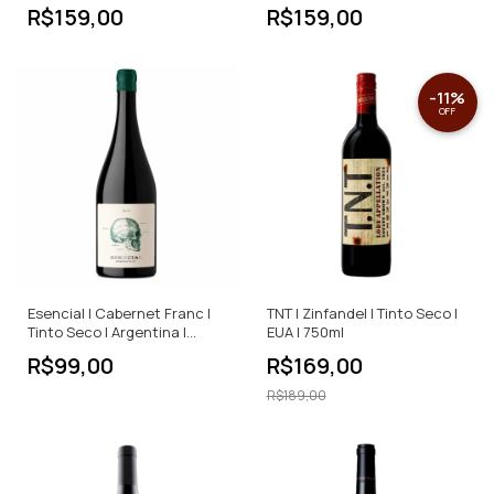
Feteasca Neagra | Tinto
Seco | 750ml
R$159,00
R$159,00
Seco | 750ml
-
11
%
OFF
Esencial | Cabernet Franc |
TNT | Zinfandel | Tinto Seco |
Tinto Seco | Argentina |
EUA | 750ml
750ml
R$99,00
R$169,00
R$189,00