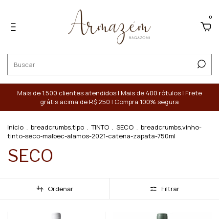
0
Mais de 1.500 clientes atendidos | Mais de 400 rótulos | Frete
grátis acima de R$ 250 | Compra 100% segura
Início
.
breadcrumbs.tipo
.
TINTO
.
SECO
.
breadcrumbs.vinho-
tinto-seco-malbec-alamos-2021-catena-zapata-750ml
SECO
Ordenar
Filtrar