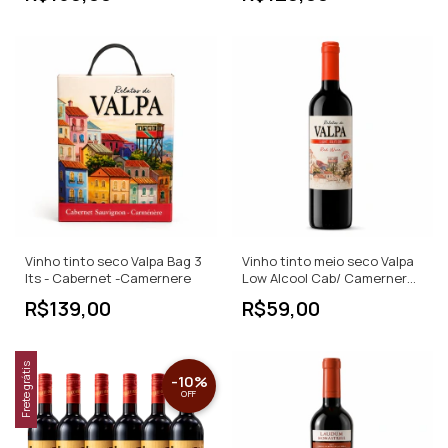
Vinho tinto seco Valpa Bag 3
Vinho tinto meio seco Valpa
lts - Cabernet -Camernere
Low Alcool Cab/ Camernere -
750ml
R$139,00
R$59,00
Frete grátis
-
10
%
OFF