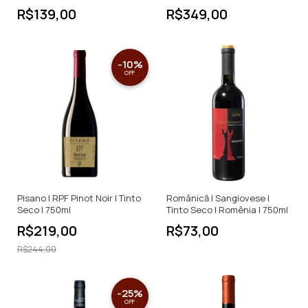
750ml
R$139,00
R$349,00
-
10
%
OFF
Pisano | RPF Pinot Noir | Tinto
Românică | Sangiovese |
Seco | 750ml
Tinto Seco | Romênia | 750ml
R$219,00
R$73,00
R$244,00
-
25
%
OFF