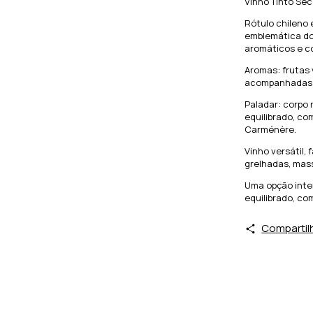
Vinho Tinto Se
Rótulo chileno
emblemática do 
aromáticos e c
Aromas: frutas
acompanhadas p
Paladar: corpo 
equilibrado, co
Carménère.
Vinho versátil,
grelhadas, mass
Uma opção inte
equilibrado, co
Compartil