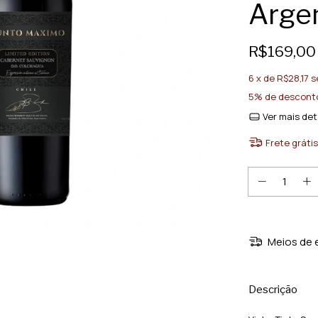
Argen
R$169,00
6
x de
R$28,17
s
5% de descont
Ver mais det
Frete grátis
Meios de 
Descrição