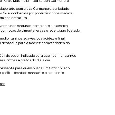
co Punto Máximo Limited Edition Carménère
 elaborado com a uva Carménère, variedade
Chile, conhecida por produzir vinhos macios,
om boa estrutura.
 vermelhas maduras, como cereja e ameixa,
or notas de pimenta, ervas e leve toque tostado.
médio, taninos suaves, boa acidez e final
m destaque para a maciez característica da
 fácil de beber, indicado para acompanhar carnes
as, pizzas e pratos do dia a dia.
ressante para quem busca um tinto chileno
m perfil aromático marcante e excelente.
har