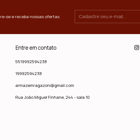
re-se e receba nossas ofertas.
Entre em contato
5519992594238
19992594238
armazemragazoni@gmail.com
Rua João Miguel Finhane, 244 - sala 10