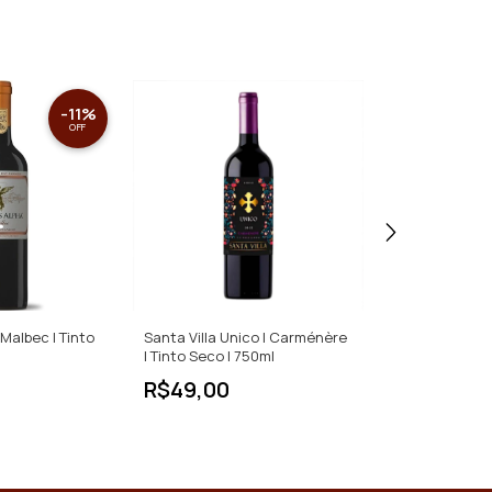
-
11
%
OFF
Malbec | Tinto
Santa Villa Unico | Carménère
Ravanal Reser
| Tinto Seco | 750ml
Sauvignon | Ti
R$49,00
R$69,00