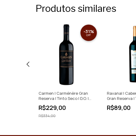
Produtos similares
-
31
%
OFF
eserva |
Carmen | Carménère Gran
Ravanal | Cabe
Chardonnay |
Reserva | Tinto Seco | D.O. |
Gran Reserva | 
750ml
Seco | 750ml
R$229,00
R$89,00
R$334,00