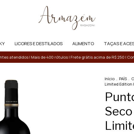
KY
LICORES E DESTILADOS
ALIMENTO
TAÇAS E ACE
entes atendidos | Mais de 400 rótulos | Frete grátis acima de R$ 250 | 
Início
.
PAÍS
.
C
Limited Edition 
Punto
Seco
Limit