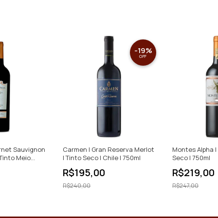
-
19
%
OFF
rnet Sauvignon
Carmen | Gran Reserva Merlot
Montes Alpha | 
Tinto Meio
| Tinto Seco | Chile | 750ml
Seco | 750ml
R$195,00
R$219,00
R$240,00
R$247,00