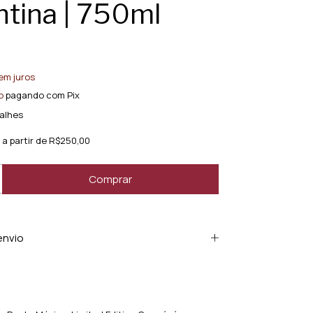
tina | 750ml
em juros
o
pagando com Pix
alhes
a partir de
R$250,00
envio