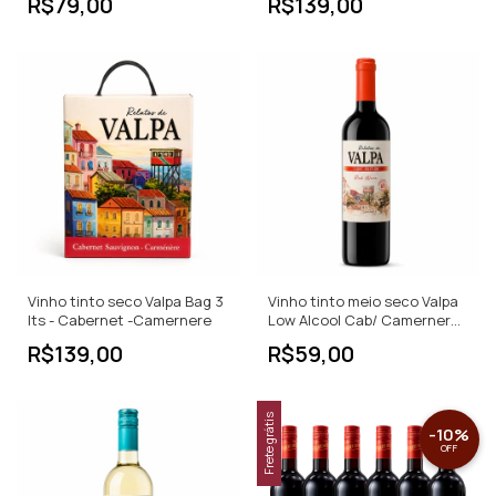
R$79,00
R$139,00
Vinho tinto seco Valpa Bag 3
Vinho tinto meio seco Valpa
lts - Cabernet -Camernere
Low Alcool Cab/ Camernere -
750ml
R$139,00
R$59,00
Frete grátis
-
10
%
OFF