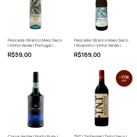
Pescada | Branco Meio Seco
Pescada | Branco Meio Seco
| Vinho Verde | Portugal |
| Alvarinho | Vinho Verde |
750ml
Portugal | 750ml
R$59,00
R$169,00
-
11
%
OFF
Coroa de Rei | Porto Ruby |
TNT | Zinfandel | Tinto Seco |