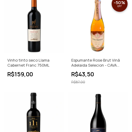
-
50
%
OFF
Vinho tinto seco Llama
Espumante Rose Brut Vinã
Cabernet Franc 750ML
Adelaida Selecion - CAVA
750ml
R$159,00
R$43,50
R$87,00