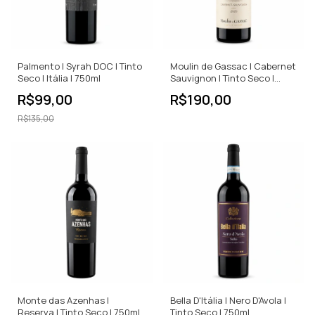
Palmento | Syrah DOC | Tinto
Moulin de Gassac | Cabernet
Seco | Itália | 750ml
Sauvignon | Tinto Seco |
750ml
R$99,00
R$190,00
R$135,00
Monte das Azenhas |
Bella D'Itália | Nero D'Avola |
Reserva | Tinto Seco | 750ml
Tinto Seco | 750ml