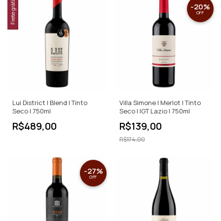
Frete grátis
-
20
%
OFF
Lui District | Blend | Tinto
Villa Simone | Merlot | Tinto
Seco | 750ml
Seco | IGT Lazio | 750ml
R$489,00
R$139,00
R$174,00
-
27
%
OFF