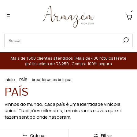
0
Mais de 1.500 clientes atendidos | Mais de 400 rótulos | Frete
grátis acima de R$ 250 | Compra 100% segura
Início
.
PAÍS
.
breadcrumbs.belgica
PAÍS
Vinhos do mundo, cada país é uma identidade vinícola
única. Tradições milenares, terroirs raros e uvas que só
fazem sentido onde nasceram.
Ordenar
Filtrar