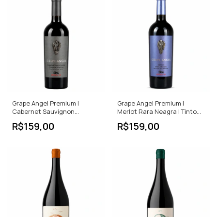
Grape Angel Premium |
Grape Angel Premium |
Cabernet Sauvignon
Merlot Rara Neagra | Tinto
Feteasca Neagra | Tinto
Seco | 750ml
R$159,00
R$159,00
Seco | 750ml