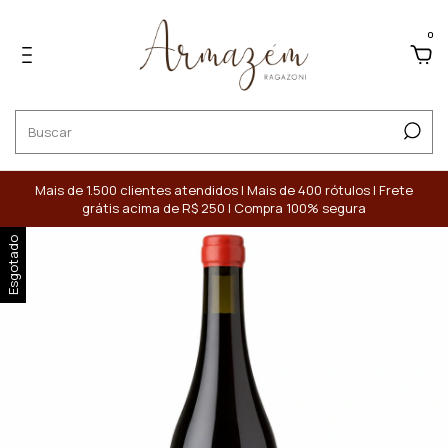
0
Mais de 1.500 clientes atendidos | Mais de 400 rótulos | Frete
grátis acima de R$ 250 | Compra 100% segura
Esgotado