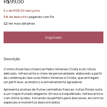
R$99,00
6
x de
R$16,50
sem juros
5% de desconto
pagando com Pix
Ver mais detalhes
Descrição
O Vinho Rosé Seco Esencial Pedro Ximenes Criolla é um rótulo
delicado, refrescante e cheio de personalidade, elaborado a partir
da combinação das uvas Pedro Ximenes e Criolla, que entregam
um perfil leve, aromático e extremamente agradável.
Apresenta aromas de frutas vermelhas frescas, notas florais sutis
e um toque frutado elegante. Em boca é equilibrado, refrescante e
com ótima acidez, tornando-se perfeito para dias leves, encontros
especiais e momentos descontraídos.