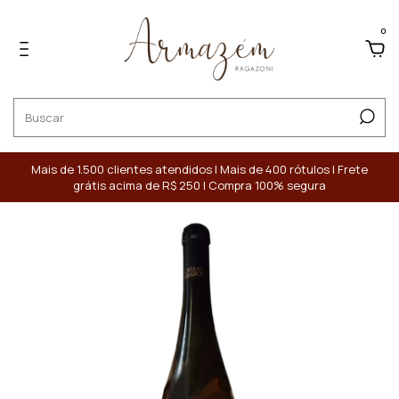
0
Mais de 1.500 clientes atendidos | Mais de 400 rótulos | Frete
grátis acima de R$ 250 | Compra 100% segura