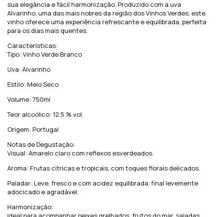
sua elegância e fácil harmonização. Produzido com a uva
Alvarinho, uma das mais nobres da região dos Vinhos Verdes, este
vinho oferece uma experiência refrescante e equilibrada, perfeita
para os dias mais quentes.
Características:
Tipo: Vinho Verde Branco
Uva: Alvarinho
Estilo: Meio Seco
Volume: 750ml
Teor alcoólico: 12,5 % vol.
Origem: Portugal
Notas de Degustação:
Visual: Amarelo claro com reflexos esverdeados.
Aroma: Frutas cítricas e tropicais, com toques florais delicados.
Paladar: Leve, fresco e com acidez equilibrada, final levemente
adocicado e agradável.
Harmonização:
Ideal para acompanhar peixes grelhados, frutos do mar, saladas,