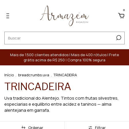
0
Mais de 1.500 clientes atendidos | Mais de 400 rótulos | Frete
grátis acima de R$ 250 | Compra 100% segura
Início
.
breadcrumbs.uva
.
TRINCADEIRA
TRINCADEIRA
Uva tradicional do Alentejo. Tintos com frutas silvestres,
especiarias e equilíbrio entre acidez e taninos — alma
alentejana em garrafa.
Ordenar
Filtrar