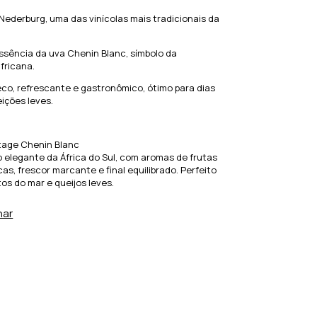
Nederburg, uma das vinícolas mais tradicionais da
ssência da uva Chenin Blanc, símbolo da
africana.
co, refrescante e gastronômico, ótimo para dias
ições leves.
tage Chenin Blanc
elegante da África do Sul, com aromas de frutas
icas, frescor marcante e final equilibrado. Perfeito
tos do mar e queijos leves.
har