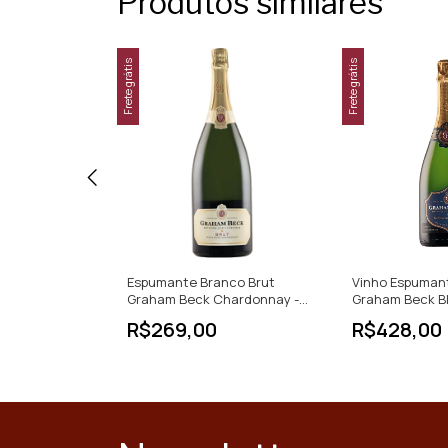
Produtos similares
Frete grátis
Frete grátis
g Heritage
Espumante Branco Brut
Vinho Espumant
0ml África do
Graham Beck Chardonnay -
Graham Beck Bl
Pinot Noir
R$269,00
R$428,00