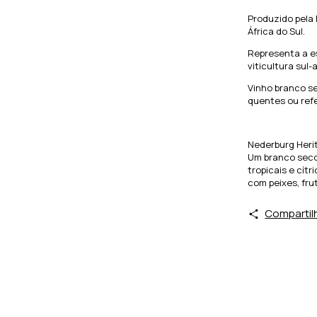
Produzido pela 
África do Sul.
Representa a e
viticultura sul-
Vinho branco se
quentes ou refe
Nederburg Heri
Um branco seco 
tropicais e cítr
com peixes, fru
Compartil