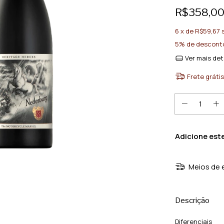
R$358,0
6
x de
R$59,67
5% de descont
Ver mais det
Frete grátis
Adicione est
Meios de 
Descrição
Diferenciais