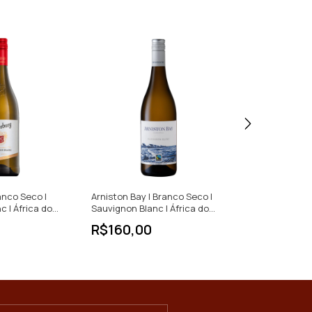
anco Seco |
Arniston Bay | Branco Seco |
Cape Elephant 
 | África do
Sauvignon Blanc | África do
Chenin Blanc | 
Sul | 750ml
750ml
R$160,00
R$123,00