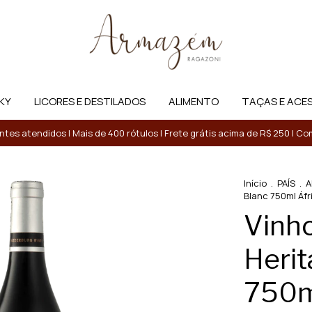
KY
LICORES E DESTILADOS
ALIMENTO
TAÇAS E ACE
entes atendidos | Mais de 400 rótulos | Frete grátis acima de R$ 250 | 
Início
.
PAÍS
.
A
Blanc 750ml Áfr
Vinh
Herit
750ml