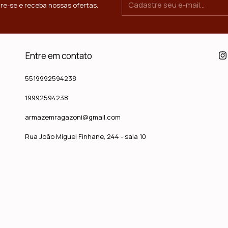
re-se e receba nossas ofertas.
Entre em contato
5519992594238
19992594238
armazemragazoni@gmail.com
Rua João Miguel Finhane, 244 - sala 10