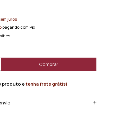
0
sem juros
o
pagando com Pix
alhes
e produto e
tenha frete grátis!
envio