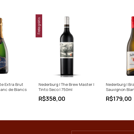
Frete grátis
e Extra Brut
Nederburg | The Brew Master |
Nederburg | Br
anc de Blancs
Tinto Seco | 750ml
Sauvignon Blanc
Sul | 750ml
R$358,00
R$179,00