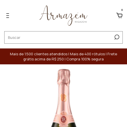
0
Mais de 1.500 clientes atendidos | Mais de 400 rótulos | Frete
grátis acima de R$ 250 | Compra 100% segura