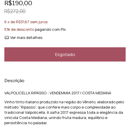
R$190,00
R$272,00
6
x de
R$31,67
sem juros
5% de desconto
pagando com Pix
Ver mais detalhes
Descrição
VALPOLICELLA RIPASSO - VENDEMMIA 2017 | COSTA MEDIANA
Vinho tinto italiano produzido na região do Vêneto, elaborado pelo
método “Ripasso”, que confere mais corpo e complexidade ao
tradicional Valpolicella. A safra 2017 expressa toda a elegância da
vinícola Costa Mediana, unindo fruta madura, equilíbrio e
persistência no paladar.