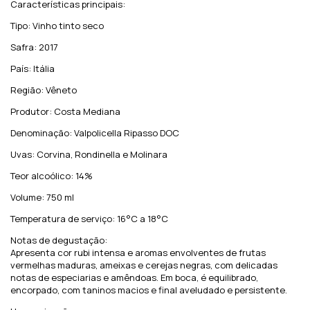
Características principais:
Tipo: Vinho tinto seco
Safra: 2017
País: Itália
Região: Vêneto
Produtor: Costa Mediana
Denominação: Valpolicella Ripasso DOC
Uvas: Corvina, Rondinella e Molinara
Teor alcoólico: 14%
Volume: 750 ml
Temperatura de serviço: 16°C a 18°C
Notas de degustação:
Apresenta cor rubi intensa e aromas envolventes de frutas
vermelhas maduras, ameixas e cerejas negras, com delicadas
notas de especiarias e amêndoas. Em boca, é equilibrado,
encorpado, com taninos macios e final aveludado e persistente.