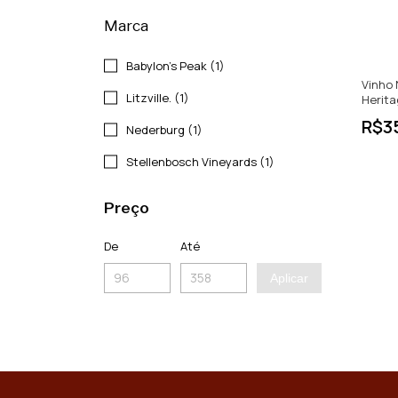
Marca
Babylon's Peak (1)
Vinho
Litzville. (1)
Herit
Blanc 
R$3
Nederburg (1)
Sul
Stellenbosch Vineyards (1)
Preço
De
Até
Aplicar