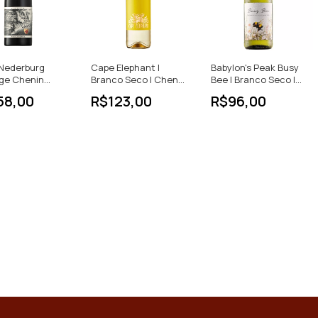
 Nederburg
Cape Elephant |
Babylon's Peak Busy
age Chenin
Branco Seco | Chenin
Bee | Branco Seco |
750ml África Do
Blanc | África do Sul |
Chenin Blanc | África
58,00
R$123,00
R$96,00
750ml
do Sul | 750ml