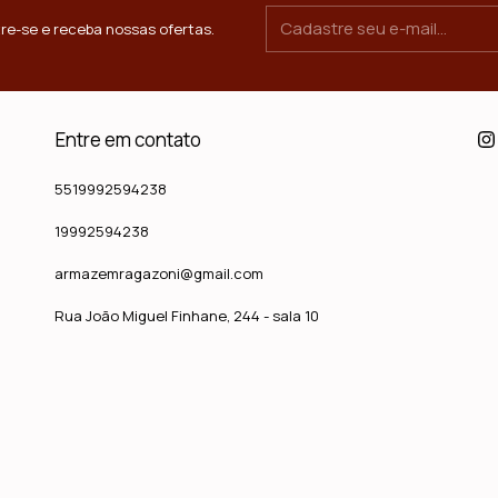
re-se e receba nossas ofertas.
Entre em contato
5519992594238
19992594238
armazemragazoni@gmail.com
Rua João Miguel Finhane, 244 - sala 10