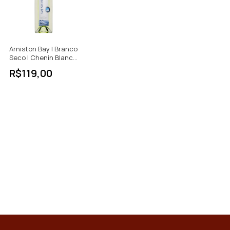
Arniston Bay | Branco
Seco | Chenin Blanc -
Chardonnay | África
R$119,00
do Sul | 750ml