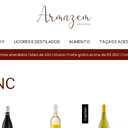
KY
LICORES E DESTILADOS
ALIMENTO
TAÇAS E ACE
entes atendidos | Mais de 400 rótulos | Frete grátis acima de R$ 250 | 
NC
Esgotado