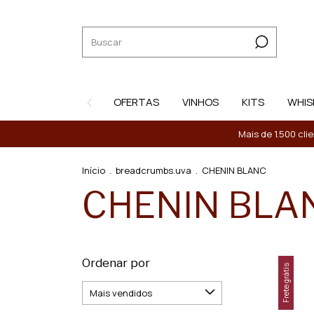
OFERTAS
VINHOS
KITS
WHIS
Mais de 1.500 cli
Início
.
breadcrumbs.uva
.
CHENIN BLANC
CHENIN BLA
Ordenar por
Frete grátis