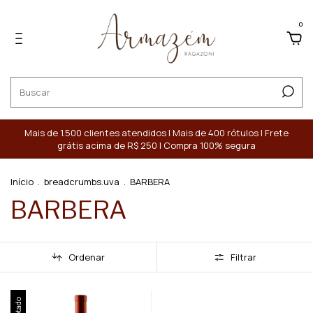
0
Mais de 1.500 clientes atendidos | Mais de 400 rótulos | Frete
grátis acima de R$ 250 | Compra 100% segura
Início
.
breadcrumbs.uva
.
BARBERA
BARBERA
Ordenar
Filtrar