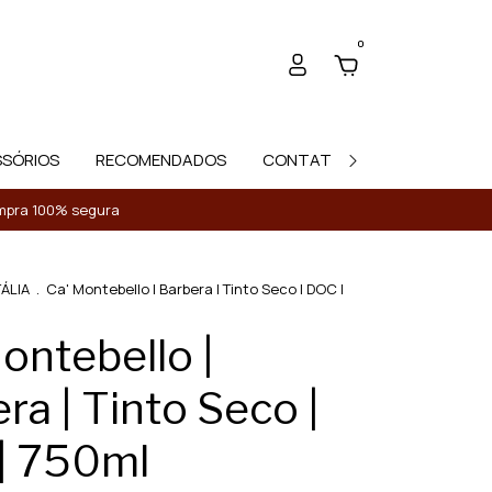
0
SSÓRIOS
RECOMENDADOS
CONTATO
Compra 100% segura
TÁLIA
.
Ca' Montebello | Barbera | Tinto Seco | DOC |
ontebello |
ra | Tinto Seco |
| 750ml