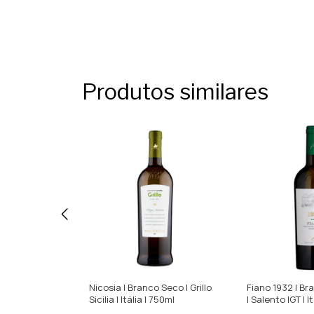
Produtos similares
co Seco | Terre
Nicosia | Branco Seco | Grillo
Fiano 1932 | B
ália | 750ml
Sicilia | Itália | 750ml
| Salento IGT | I