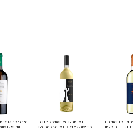
ranco Meio Seco
Torre Romanica Bianco |
Palmento | Bra
tália | 750ml
Branco Seco | Ettore Galasso |
Inzolia DOC | It
Itália | 750ml