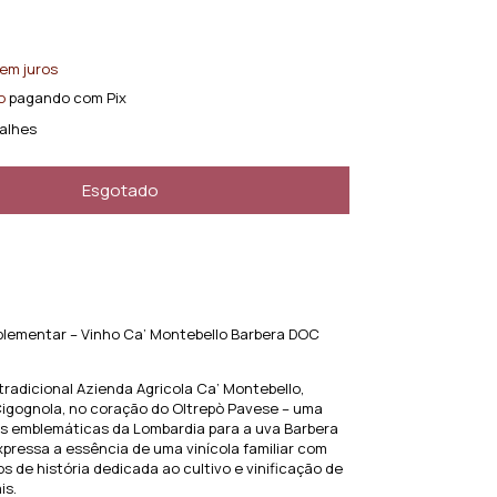
em juros
o
pagando com Pix
alhes
lementar – Vinho Ca’ Montebello Barbera DOC
tradicional Azienda Agricola Ca’ Montebello,
Cigognola, no coração do Oltrepò Pavese – uma
is emblemáticas da Lombardia para a uva Barbera
expressa a essência de uma vinícola familiar com
s de história dedicada ao cultivo e vinificação de
is.