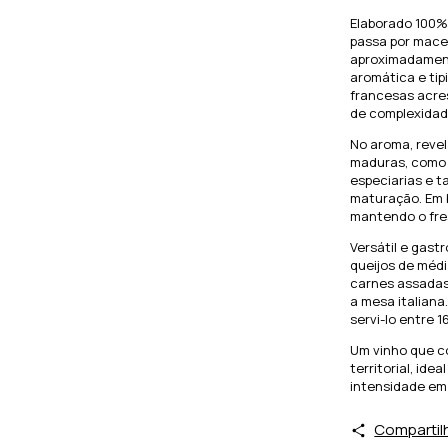
Elaborado 100%
passa por mace
aproximadament
aromática e tip
francesas acre
de complexidad
No aroma, revel
maduras, como 
especiarias e t
maturação. Em 
mantendo o fres
Versátil e gas
queijos de méd
carnes assadas
a mesa italian
servi-lo entre 
Um vinho que c
territorial, id
intensidade em
Compartil