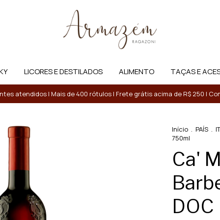
KY
LICORES E DESTILADOS
ALIMENTO
TAÇAS E ACE
entes atendidos | Mais de 400 rótulos | Frete grátis acima de R$ 250 | 
Início
.
PAÍS
.
I
750ml
Ca' M
Barbe
DOC 