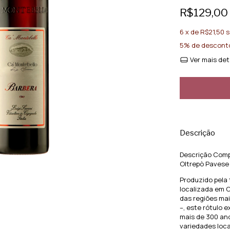
R$129,00
6
x de
R$21,50
s
5% de descont
Ver mais det
Descrição
Descrição Comp
Oltrepò Pavese
Produzido pela 
localizada em 
das regiões ma
–, este rótulo 
mais de 300 ano
variedades loca