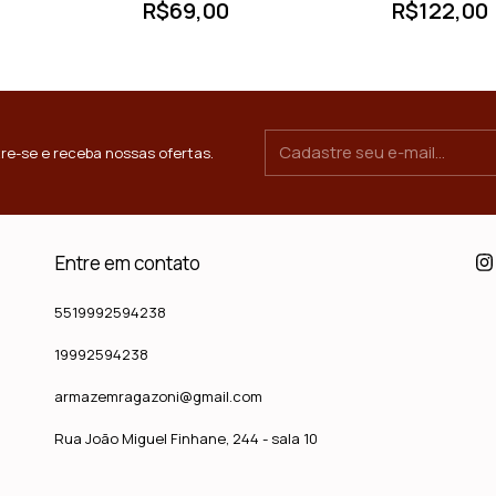
R$69,00
R$122,00
re-se e receba nossas ofertas.
Entre em contato
5519992594238
19992594238
armazemragazoni@gmail.com
Rua João Miguel Finhane, 244 - sala 10