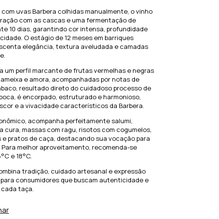
 com uvas Barbera colhidas manualmente, o vinho
ração com as cascas e uma fermentação de
e 10 dias, garantindo cor intensa, profundidade
icidade. O estágio de 12 meses em barriques
scenta elegância, textura aveludada e camadas
e.
a um perfil marcante de frutas vermelhas e negras
ameixa e amora, acompanhadas por notas de
abaco, resultado direto do cuidadoso processo de
boca, é encorpado, estruturado e harmonioso,
cor e a vivacidade característicos da Barbera.
tronômico, acompanha perfeitamente salumi,
ia cura, massas com ragu, risotos com cogumelos,
 e pratos de caça, destacando sua vocação para
a. Para melhor aproveitamento, recomenda-se
16°C e 18°C.
ombina tradição, cuidado artesanal e expressão
eal para consumidores que buscam autenticidade e
 cada taça.
har