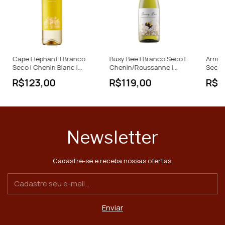
Cape Elephant | Branco
Busy Bee | Branco Seco |
Arnist
Seco | Chenin Blanc |
Chenin/Roussanne |
Seco |
África do Sul | 750ml
África do Sul | 750ml
África
R$123,00
R$119,00
R$1
Newsletter
Cadastre-se e receba nossas ofertas.