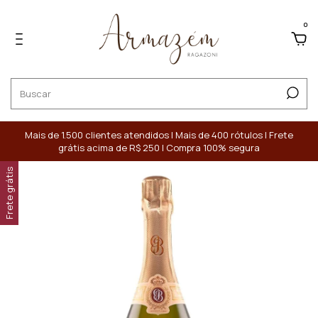
0
Mais de 1.500 clientes atendidos | Mais de 400 rótulos | Frete
grátis acima de R$ 250 | Compra 100% segura
Frete grátis