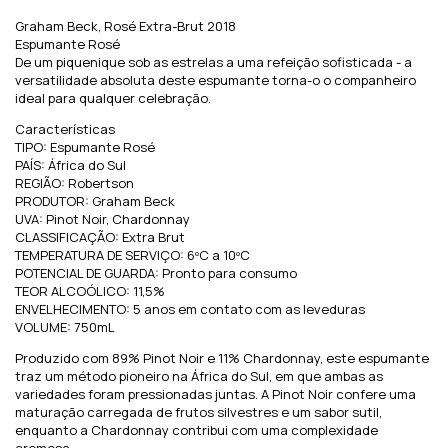
Graham Beck, Rosé Extra-Brut 2018
Espumante Rosé
De um piquenique sob as estrelas a uma refeição sofisticada - a
versatilidade absoluta deste espumante torna-o o companheiro
ideal para qualquer celebração.
Características
TIPO: Espumante Rosé
PAÍS: África do Sul
REGIÃO: Robertson
PRODUTOR: Graham Beck
UVA: Pinot Noir, Chardonnay
CLASSIFICAÇÃO: Extra Brut
TEMPERATURA DE SERVIÇO: 6ºC a 10ºC
POTENCIAL DE GUARDA: Pronto para consumo
TEOR ALCOÓLICO: 11,5%
ENVELHECIMENTO: 5 anos em contato com as leveduras
VOLUME: 750mL
Produzido com 89% Pinot Noir e 11% Chardonnay, este espumante
traz um método pioneiro na África do Sul, em que ambas as
variedades foram pressionadas juntas. A Pinot Noir confere uma
maturação carregada de frutos silvestres e um sabor sutil,
enquanto a Chardonnay contribui com uma complexidade