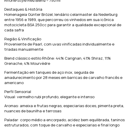
Rhône‑Style Red Blend – 750 ml
Destaques & História
Homenageia Günter Brözel, lendário celarmaster da Nederburg
entre 1956 e 1989, que percorreu os vinhedos em sua icônica
motocicleta BSA 250cc para garantir a qualidade excepcional de
cada safra
Região & Vinificação
Proveniente de Paarl, com uvas vinificadas individualmente e
triadas manualmente
Blend clássico estilo Rhône: 44% Carignan, 41% Shiraz, 11%
Grenache, 4% Mourvèdre
Fermentação em tanques de aço inox, seguida de
amadurecimento por 28 meses em barricas de carvalho francês e
americano
Perfil Sensorial
Visual: vermelho rubi profundo, elegante e intenso
Aromas: ameixa e frutas negras, especiarias doces, pimenta preta,
nuances de baunilha e terrosas
Paladar: corpo médio a encorpado, acidez bem equilibrada, taninos
estruturados, com toque de carvalho e especiarias e final longo