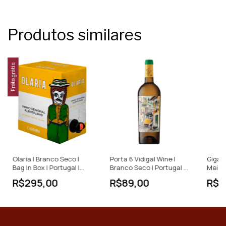
Produtos similares
Frete grátis
Olaria | Branco Seco |
Porta 6 Vidigal Wine |
Gigan
Bag In Box | Portugal |
Branco Seco | Portugal |
Meio 
5lts
750ml
Vinho 
R$295,00
R$89,00
R$2
250ml