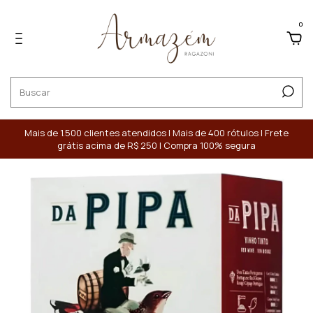
0
Mais de 1.500 clientes atendidos | Mais de 400 rótulos | Frete
grátis acima de R$ 250 | Compra 100% segura