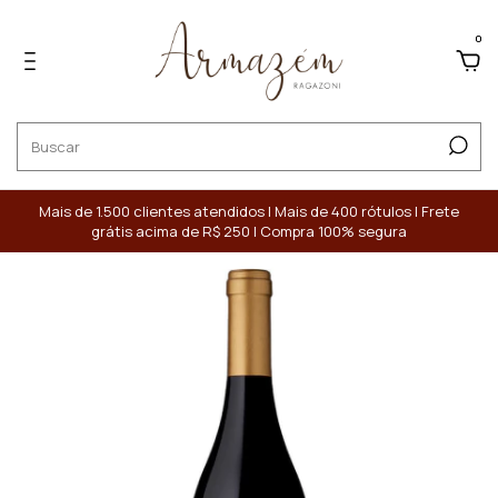
0
Mais de 1.500 clientes atendidos | Mais de 400 rótulos | Frete
grátis acima de R$ 250 | Compra 100% segura