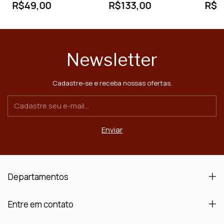
R$49,00
R$133,00
R$8
Newsletter
Cadastre-se e receba nossas ofertas.
Departamentos
Entre em contato