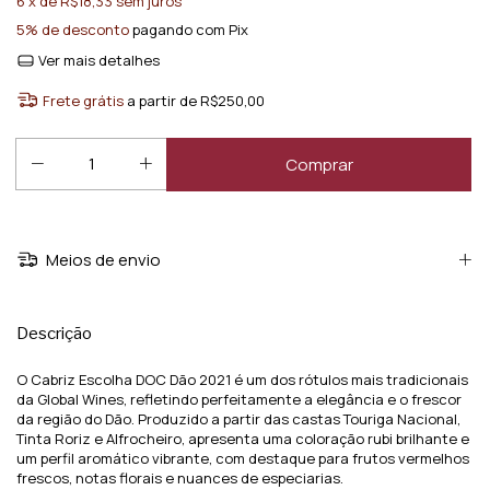
6
x de
R$18,33
sem juros
5% de desconto
pagando com Pix
Ver mais detalhes
Frete grátis
a partir de
R$250,00
Meios de envio
Descrição
O Cabriz Escolha DOC Dão 2021 é um dos rótulos mais tradicionais
da Global Wines, refletindo perfeitamente a elegância e o frescor
da região do Dão. Produzido a partir das castas Touriga Nacional,
Tinta Roriz e Alfrocheiro, apresenta uma coloração rubi brilhante e
um perfil aromático vibrante, com destaque para frutos vermelhos
frescos, notas florais e nuances de especiarias.