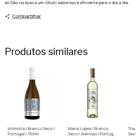
do Dão ou busca um rótulo saboroso e eficiente para o dia a dia.
Compartilhar
Produtos similares
Intimista | Branco Seco |
Maria Lopes | Branco
Trava 
Portugal | 750ml
Seco | Alentejo | Portugal
Seco |
| 750ml
750ml