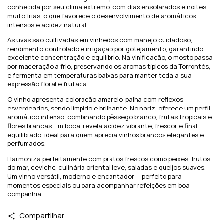
conhecida por seu clima extremo, com dias ensolarados e noites
muito frias, o que favorece o desenvolvimento de aromáticos
intensos e acidez natural.
As uvas são cultivadas em vinhedos com manejo cuidadoso,
rendimento controlado e irrigação por gotejamento, garantindo
excelente concentração e equilíbrio. Na vinificação, o mosto passa
por maceração a frio, preservando os aromas típicos da Torrontés,
e fermenta em temperaturas baixas para manter toda a sua
expressão floral e frutada.
O vinho apresenta coloração amarelo-palha com reflexos
esverdeados, sendo límpido e brilhante. No nariz, oferece um perfil
aromático intenso, combinando pêssego branco, frutas tropicais e
flores brancas. Em boca, revela acidez vibrante, frescor e final
equilibrado, ideal para quem aprecia vinhos brancos elegantes e
perfumados.
Harmoniza perfeitamente com pratos frescos como peixes, frutos
do mar, ceviche, culinária oriental leve, saladas e queijos suaves.
Um vinho versátil, moderno e encantador — perfeito para
momentos especiais ou para acompanhar refeições em boa
companhia.
Compartilhar