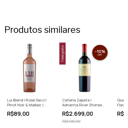
Produtos similares
Frete grátis
-
10
%
OFF
Lui Blend | Rosé Seco |
Catena Zapata |
Quebr
Pinot Noir & Malbec |
Adrianna River Stones
Flech
Argentina | 750ml
Malbec | Tinto Seco |
Branco
R$89,00
R$2.699,00
R$1
Argentina | 750ml
Argent
R$3.010,00