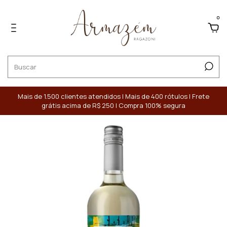
0
Mais de 1.500 clientes atendidos | Mais de 400 rótulos | Frete
grátis acima de R$ 250 | Compra 100% segura