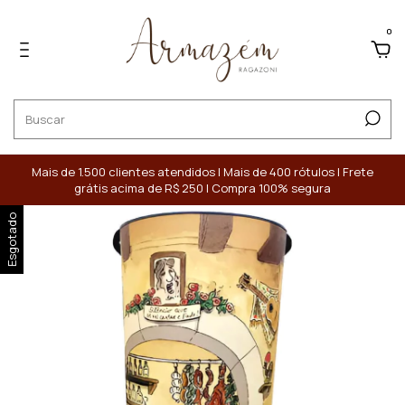
0
Mais de 1.500 clientes atendidos | Mais de 400 rótulos | Frete
grátis acima de R$ 250 | Compra 100% segura
Esgotado