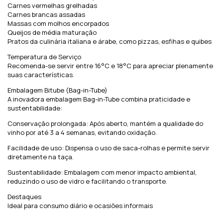
Carnes vermelhas grelhadas
Carnes brancas assadas
Massas com molhos encorpados
Queijos de média maturação
Pratos da culinária italiana e árabe, como pizzas, esfihas e quibes
Temperatura de Serviço
Recomenda-se servir entre 16°C e 18°C para apreciar plenamente
suas características.
Embalagem Bitube (Bag-in-Tube)
A inovadora embalagem Bag-in-Tube combina praticidade e
sustentabilidade:
Conservação prolongada: Após aberto, mantém a qualidade do
vinho por até 3 a 4 semanas, evitando oxidação.
Facilidade de uso: Dispensa o uso de saca-rolhas e permite servir
diretamente na taça.
Sustentabilidade: Embalagem com menor impacto ambiental,
reduzindo o uso de vidro e facilitando o transporte.
Destaques
Ideal para consumo diário e ocasiões informais