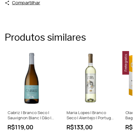
Compartilhar
Produtos similares
Frete grátis
Cabriz | Branco Seco |
Maria Lopes | Branco
Olaria
Sauvignon Blanc | Dão |
Seco | Alentejo | Portugal
Bag In
Portugal | 750ml
| 750ml
5lts
R$119,00
R$133,00
R$2