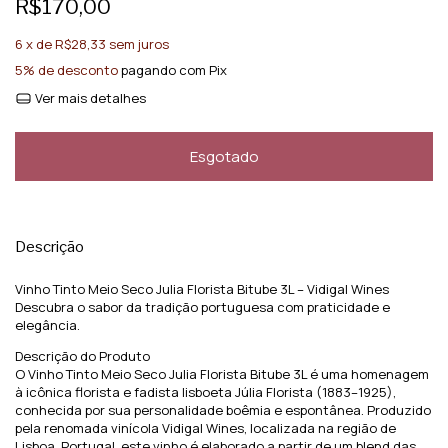
R$170,00
6
x de
R$28,33
sem juros
5% de desconto
pagando com Pix
Ver mais detalhes
Descrição
Vinho Tinto Meio Seco Julia Florista Bitube 3L – Vidigal Wines
Descubra o sabor da tradição portuguesa com praticidade e
elegância.
Descrição do Produto
O Vinho Tinto Meio Seco Julia Florista Bitube 3L é uma homenagem
à icônica florista e fadista lisboeta Júlia Florista (1883–1925),
conhecida por sua personalidade boêmia e espontânea. Produzido
pela renomada vinícola Vidigal Wines, localizada na região de
Lisboa, Portugal, este vinho é elaborado a partir de um blend das