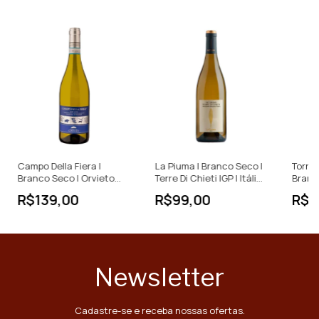
Campo Della Fiera |
La Piuma | Branco Seco |
Torre
Branco Seco | Orvieto
Terre Di Chieti IGP | Itália |
Branco
DOC | Itália | 750ml
750ml
Galass
R$139,00
R$99,00
R$6
Newsletter
Cadastre-se e receba nossas ofertas.