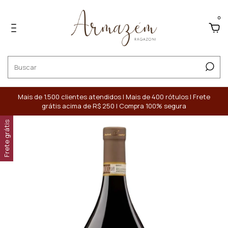
0
Mais de 1.500 clientes atendidos | Mais de 400 rótulos | Frete
grátis acima de R$ 250 | Compra 100% segura
Frete grátis