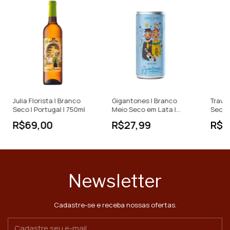
Julia Florista | Branco
Gigantones | Branco
Trava 
Seco | Portugal | 750ml
Meio Seco em Lata |
Seco |
Vinho Verde | Portugal |
750ml
R$69,00
R$27,99
R$8
250ml
Newsletter
Cadastre-se e receba nossas ofertas.