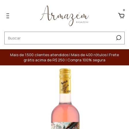
0
Mais de 1.500 clientes atendidos | Mais de 400 rótulos | Frete
grátis acima de R$ 250 | Compra 100% segura