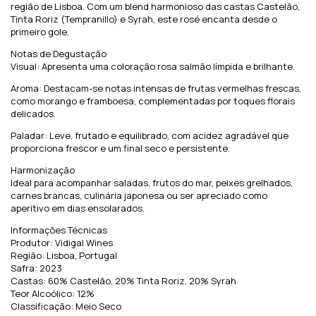
região de Lisboa. Com um blend harmonioso das castas Castelão,
Tinta Roriz (Tempranillo) e Syrah, este rosé encanta desde o
primeiro gole.
Notas de Degustação
Visual: Apresenta uma coloração rosa salmão límpida e brilhante.
Aroma: Destacam-se notas intensas de frutas vermelhas frescas,
como morango e framboesa, complementadas por toques florais
delicados.
Paladar: Leve, frutado e equilibrado, com acidez agradável que
proporciona frescor e um final seco e persistente.
Harmonização
Ideal para acompanhar saladas, frutos do mar, peixes grelhados,
carnes brancas, culinária japonesa ou ser apreciado como
aperitivo em dias ensolarados.
Informações Técnicas
Produtor: Vidigal Wines
Região: Lisboa, Portugal
Safra: 2023
Castas: 60% Castelão, 20% Tinta Roriz, 20% Syrah
Teor Alcoólico: 12%
Classificação: Meio Seco