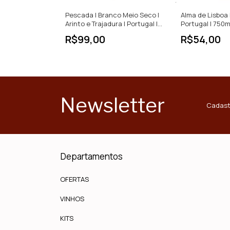
 Wine | Branco
Pescada | Branco Meio Seco |
Alma de Lisboa 
 | 750ml
Arinto e Trajadura | Portugal |
Portugal | 750m
750ml
R$99,00
R$54,00
Newsletter
Cadast
Departamentos
OFERTAS
VINHOS
KITS