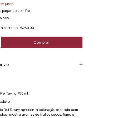
em juros
o
pagando com Pix
alhes
a partir de
R$250,00
envio
 Rei Tawny 750 ml
roduto
de Rei Tawny apresenta coloração dourada com
dos , mostra aromas de frutos secos, fumo e