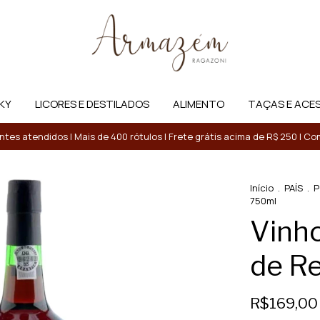
KY
LICORES E DESTILADOS
ALIMENTO
TAÇAS E ACE
entes atendidos | Mais de 400 rótulos | Frete grátis acima de R$ 250 | 
Início
.
PAÍS
.
P
750ml
Vinh
de R
R$169,00