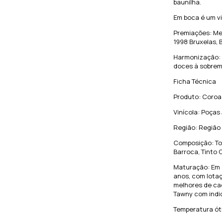
baunilha.
Em boca é um vi
Premiações: Me
1998 Bruxelas, 
Harmonização: 
doces à sobrem
Ficha Técnica
Produto: Coroa
Vinícola: Poças 
Região: Região
Composição: Tou
Barroca, Tinto 
Maturação: Em c
anos, com lotaç
melhores de cad
Tawny com indi
Temperatura óti