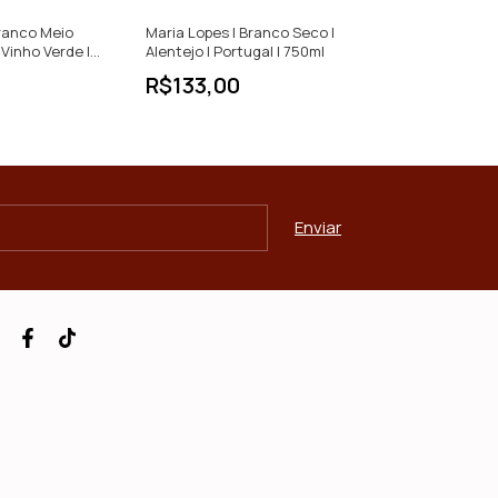
ranco Meio
Maria Lopes | Branco Seco |
Planalto | Bran
Vinho Verde |
Alentejo | Portugal | 750ml
Reserva | Douro
ml
750ml
R$133,00
R$142,00