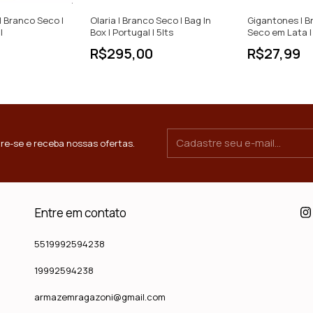
| Branco Seco |
Olaria | Branco Seco | Bag In
Gigantones | B
l
Box | Portugal | 5lts
Seco em Lata | 
Portugal | 250
R$295,00
R$27,99
re-se e receba nossas ofertas.
Entre em contato
5519992594238
19992594238
armazemragazoni@gmail.com