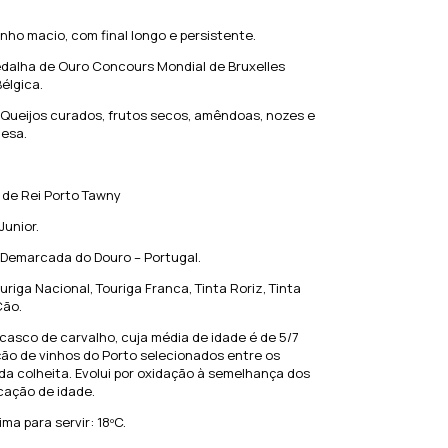
nho macio, com final longo e persistente.
dalha de Ouro Concours Mondial de Bruxelles
Bélgica.
Queijos curados, frutos secos, amêndoas, nozes e
esa.
 de Rei Porto Tawny
Junior.
 Demarcada do Douro – Portugal.
riga Nacional, Touriga Franca, Tinta Roriz, Tinta
Cão.
asco de carvalho, cuja média de idade é de 5/7
ão de vinhos do Porto selecionados entre os
a colheita. Evolui por oxidação à semelhança dos
cação de idade.
ma para servir: 18ºC.