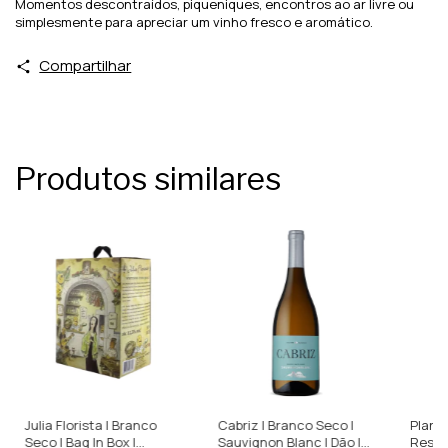
Momentos descontraídos, piqueniques, encontros ao ar livre ou
simplesmente para apreciar um vinho fresco e aromático.
Compartilhar
Produtos similares
Julia Florista | Branco
Cabriz | Branco Seco |
Planal
Seco | Bag In Box |
Sauvignon Blanc | Dão |
Reserv