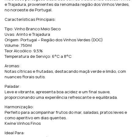
e Trajadura, provenientes da renomada região dos Vinhos Verdes,
no noroeste de Portugal.
Características Principais:
Tipo: Vinho Branco Meio Seco
Uvas: Arinto e Trajadura
Origem: Portugal – Região dos Vinhos Verdes (DOC)
Volume: 750ml
Teor Alcoólico: 9,5%
Temperatura de Serviço: 6°C a 8°C
Aromas:
Notas cítricas e frutadas, destacando maçã verde e limão, com
nuances florais sutis.
Paladar:
Leve e vibrante, apresenta boa acidez e um final suave,
proporcionando uma experiência refrescante e equilibrada.
Harmonização:
Perfeito para acompanhar frutos do mar, saladas, pratos leves e
como aperitivo em dias quentes.
Kwine Vinhos Finos
Ideal Para: