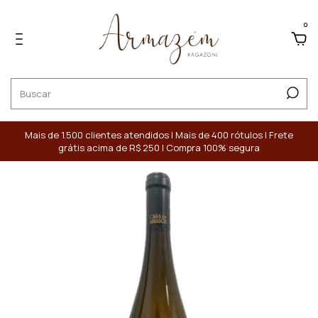
0
Mais de 1.500 clientes atendidos | Mais de 400 rótulos | Frete
grátis acima de R$ 250 | Compra 100% segura