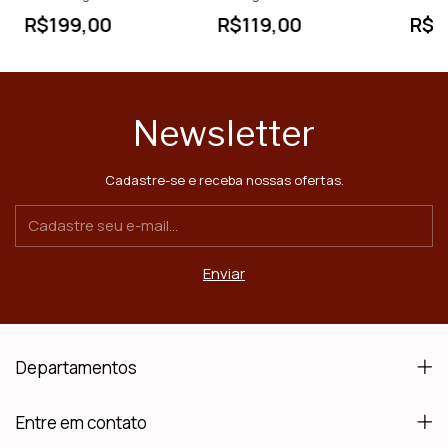
Portugal | 5lts
Portugal | 750ml
Portug
R$199,00
R$119,00
R$1
Newsletter
Cadastre-se e receba nossas ofertas.
Departamentos
Entre em contato