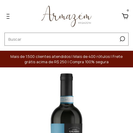
0
Mais de 1.500 clientes atendidos | Mais de 400 rótulos | Frete
grátis acima de R$ 250 | Compra 100% segura