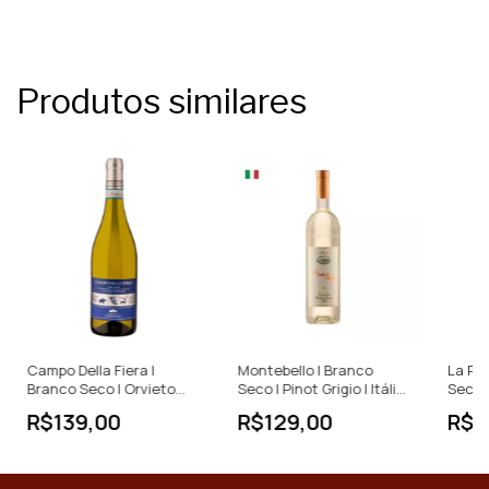
Produtos similares
Campo Della Fiera |
Montebello | Branco
La Pi
Branco Seco | Orvieto
Seco | Pinot Grigio | Itália
Seco |
DOC | Itália | 750ml
| 750ml
| 750m
R$139,00
R$129,00
R$9