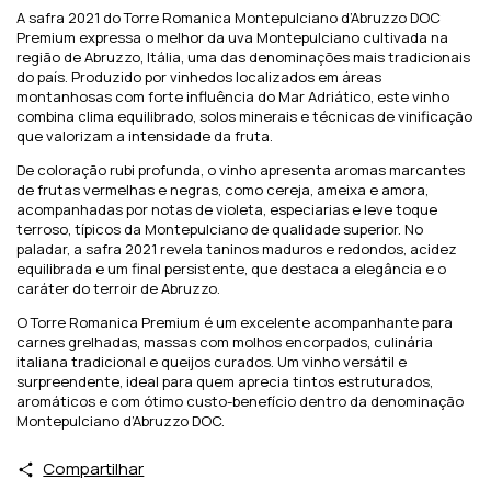
A safra 2021 do Torre Romanica Montepulciano d’Abruzzo DOC
Premium expressa o melhor da uva Montepulciano cultivada na
região de Abruzzo, Itália, uma das denominações mais tradicionais
do país. Produzido por vinhedos localizados em áreas
montanhosas com forte influência do Mar Adriático, este vinho
combina clima equilibrado, solos minerais e técnicas de vinificação
que valorizam a intensidade da fruta.
De coloração rubi profunda, o vinho apresenta aromas marcantes
de frutas vermelhas e negras, como cereja, ameixa e amora,
acompanhadas por notas de violeta, especiarias e leve toque
terroso, típicos da Montepulciano de qualidade superior. No
paladar, a safra 2021 revela taninos maduros e redondos, acidez
equilibrada e um final persistente, que destaca a elegância e o
caráter do terroir de Abruzzo.
O Torre Romanica Premium é um excelente acompanhante para
carnes grelhadas, massas com molhos encorpados, culinária
italiana tradicional e queijos curados. Um vinho versátil e
surpreendente, ideal para quem aprecia tintos estruturados,
aromáticos e com ótimo custo-benefício dentro da denominação
Montepulciano d’Abruzzo DOC.
Compartilhar