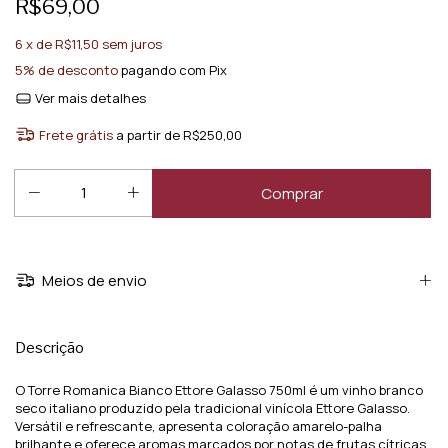
R$69,00
6
x de
R$11,50
sem juros
5% de desconto
pagando com Pix
Ver mais detalhes
Frete grátis
a partir de
R$250,00
Meios de envio
Descrição
O Torre Romanica Bianco Ettore Galasso 750ml é um vinho branco
seco italiano produzido pela tradicional vinícola Ettore Galasso.
Versátil e refrescante, apresenta coloração amarelo-palha
brilhante e oferece aromas marcados por notas de frutas cítricas,