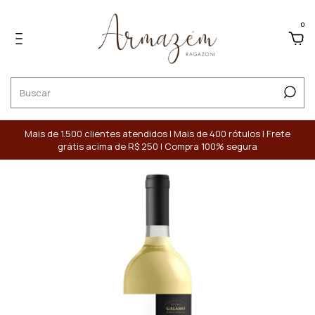
0
Mais de 1.500 clientes atendidos | Mais de 400 rótulos | Frete
grátis acima de R$ 250 | Compra 100% segura