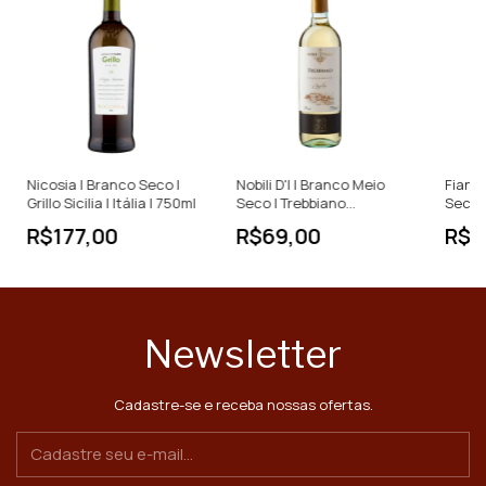
Nicosia | Branco Seco |
Nobili D'I | Branco Meio
Fiano
Grillo Sicilia | Itália | 750ml
Seco | Trebbiano
Seco |
D'Abruzzo | Itália | 750ml
| 750m
R$177,00
R$69,00
R$1
Newsletter
Cadastre-se e receba nossas ofertas.