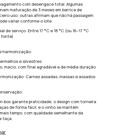
smagamento com desengace total. Algumas
nam maturação de 3 meses em barrica de
rceiro uso; outras afirmam que não há passagem
ode variar conforme o lote
al de serviço: Entre 17 °C e 18 °C (ou 16–17 °C
 fonte)
l e harmonização:
ermelhos e silvestres
o, macio, com final agradável e de média duração
rmonização: Carnes assadas, massas e assados
onservação:
n-box garante praticidade; o design com torneira
taças de forma fácil, e o vinho se mantém
 mais tempo, com qualidade semelhante da
a taça.
har