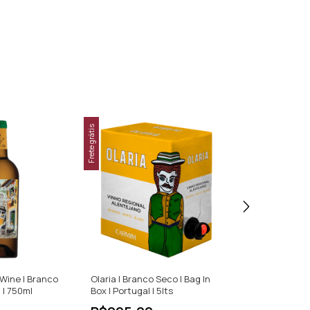
Frete grátis
 Wine | Branco
Olaria | Branco Seco | Bag In
Pescada | Bran
 | 750ml
Box | Portugal | 5lts
Arinto e Trajad
750ml