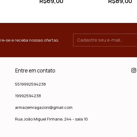
R$69,00
R$89,00
re-se e receba nossas ofertas.
Entre em contato
5519992594238
19992594238
armazemragazoni@gmail.com
Rua João Miguel Finhane, 244 - sala 10