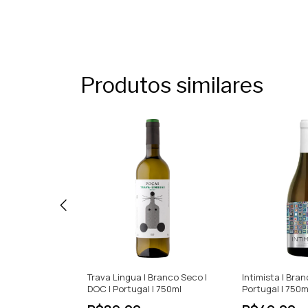
Produtos similares
 Branco Seco |
Trava Lingua | Branco Seco |
Intimista | Bran
ugal | 5lts
DOC | Portugal | 750ml
Portugal | 750m