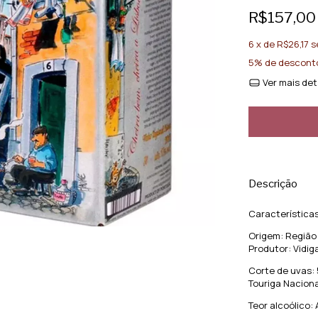
R$157,00
6
x de
R$26,17
s
5% de descont
Ver mais det
Descrição
Características
Origem: Região 
Produtor: Vidig
Corte de uvas:
Touriga Nacion
Teor alcoólico