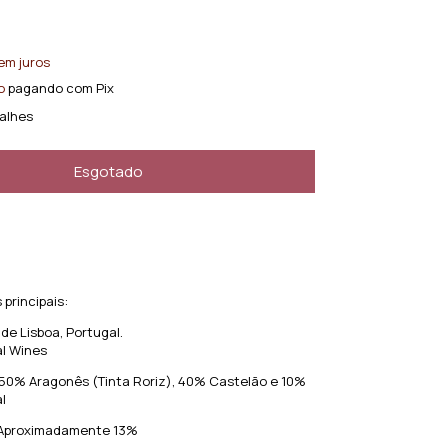
em juros
o
pagando com Pix
alhes
 principais:
de Lisboa, Portugal.
al Wines
 50% Aragonês (Tinta Roriz), 40% Castelão e 10%
al
: Aproximadamente 13%