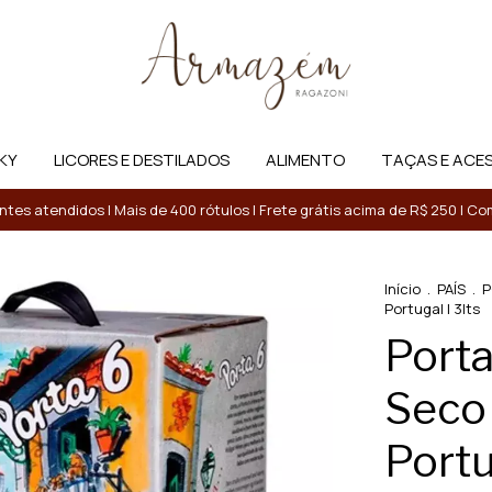
KY
LICORES E DESTILADOS
ALIMENTO
TAÇAS E ACE
entes atendidos | Mais de 400 rótulos | Frete grátis acima de R$ 250 | 
Início
.
PAÍS
.
P
Portugal | 3lts
Porta
Seco 
Portu