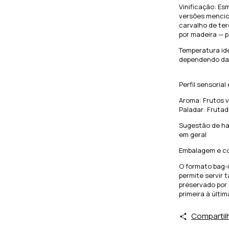
Vinificação: E
versões mencio
carvalho de te
por madeira — p
Temperatura ide
dependendo da
Perfil sensoria
Aroma: Frutos v
Paladar: Frutad
Sugestão de ha
em geral
Embalagem e c
O formato bag-i
permite servir 
preservado por
primeira à últim
Compartil