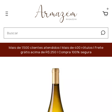
0
Mais de 1.500 clientes atendidos | Mais de 400 rótulos | Frete
grátis acima de R$ 250 | Compra 100% segura