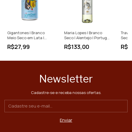
Gigantones | Branco
Maria Lopes | Branco
Trava 
Meio Seco em Lata |
Seco | Alentejo | Portugal
Seco |
Vinho Verde | Portugal |
| 750ml
750ml
R$27,99
R$133,00
R$8
250ml
Newsletter
Cadastre-se e receba nossas ofertas.