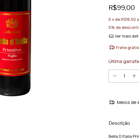
R$99,00
6
x de
R$16,50
s
5% de descont
Ver mais det
Frete grátis
Última garrafa
Meios de 
Descrição
Bella D Italia Pr