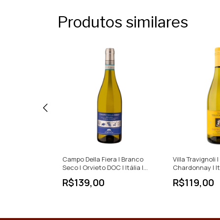
Produtos similares
co Seco |
Campo Della Fiera | Branco
Villa Travignoli
lia | 750ml
Seco | Orvieto DOC | Itália |
Chardonnay | It
750ml
R$139,00
R$119,00