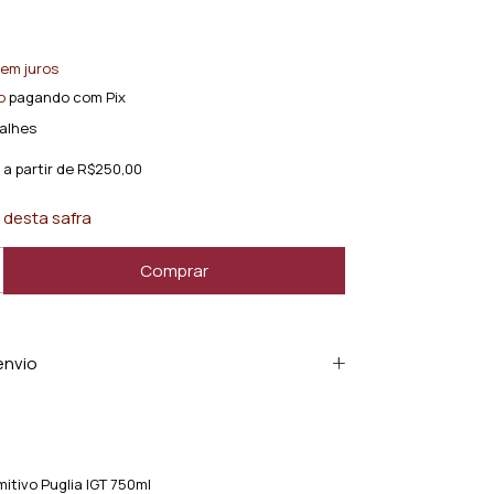
em juros
o
pagando com Pix
alhes
a partir de
R$250,00
 desta safra
envio
imitivo Puglia IGT 750ml