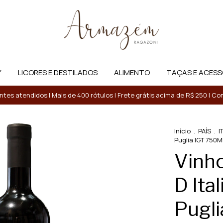
Y
LICORES E DESTILADOS
ALIMENTO
TAÇAS E ACESS
entes atendidos | Mais de 400 rótulos | Frete grátis acima de R$ 250 | 
Início
.
PAÍS
.
I
Puglia IGT 750M
Vinho
D Ital
Pugl