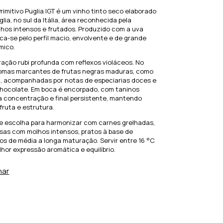
 Primitivo Puglia IGT é um vinho tinto seco elaborado
lia, no sul da Itália, área reconhecida pela
nhos intensos e frutados. Produzido com a uva
aca-se pelo perfil macio, envolvente e de grande
mico.
ação rubi profunda com reflexos violáceos. No
aromas marcantes de frutas negras maduras, como
, acompanhadas por notas de especiarias doces e
chocolate. Em boca é encorpado, com taninos
a concentração e final persistente, mantendo
 fruta e estrutura.
e escolha para harmonizar com carnes grelhadas,
sas com molhos intensos, pratos à base de
jos de média a longa maturação. Servir entre 16 °C
lhor expressão aromática e equilíbrio.
har