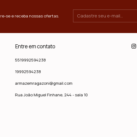
re-se e receba nossas ofertas.
Entre em contato
5519992594238
19992594238
armazemragazoni@gmail.com
Rua João Miguel Finhane, 244 - sala 10