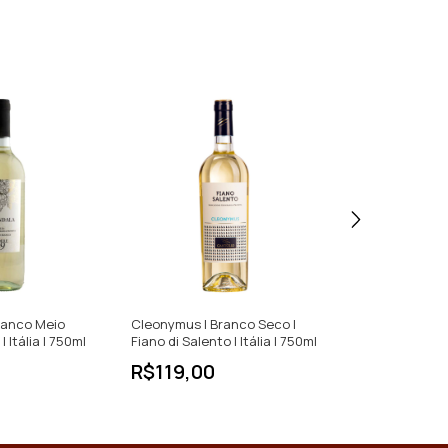
ranco Meio
Cleonymus | Branco Seco |
Nicosia | Branc
 Itália | 750ml
Fiano di Salento | Itália | 750ml
Sicilia | Itália |
R$119,00
R$177,00