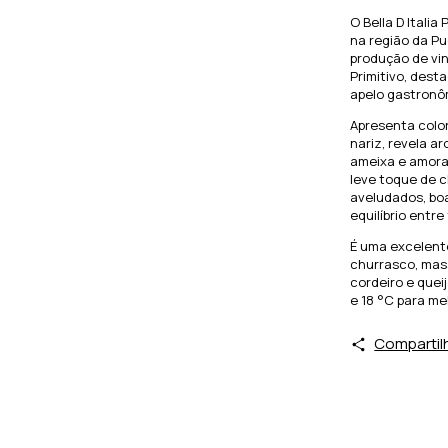
O Bella D Italia
na região da Pug
produção de vi
Primitivo, dest
apelo gastronô
Apresenta color
nariz, revela 
ameixa e amora
leve toque de 
aveludados, bo
equilíbrio entre
É uma excelent
churrasco, mas
cordeiro e quei
e 18 °C para me
Compartil