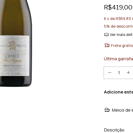
R$419,00
6
x de
R$69,83
5% de descont
Ver mais det
Frete grátis
Última garrafa
Adicione est
Meios de 
Descrição