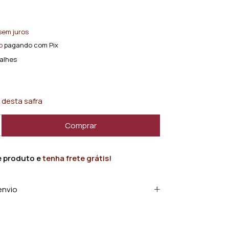
sem juros
o
pagando com Pix
alhes
 desta safra
e produto e
tenha frete grátis!
envio