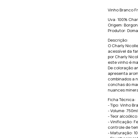
Vinho Branco Fr
Uva: 100% Cha
Origem: Borgon
Produtor: Domai
Descrição:
O Charly Nicoll
acessível da fa
por Charly Nicol
este vinho é ma
De coloração am
apresenta aroma
combinados a no
conchas do mar.
nuances minera
Ficha Técnica:
- Tipo: Vinho B
- Volume: 750ml
- Teor alcoólico
- Vinificação:
controle de te
- Maturação: 10