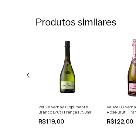
Produtos similares
ce | Espumante
Veuve Vernay | Espumante
Veuve Du Verna
 França |
Branco Brut | França | 750ml
Rosé Brut | Fra
R$119,00
R$122,00