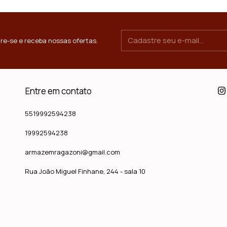
re-se e receba nossas ofertas.
Entre em contato
5519992594238
19992594238
armazemragazoni@gmail.com
Rua João Miguel Finhane, 244 - sala 10