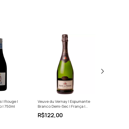
Frete grátis
s | Rouge |
Veuve du Vernay | Espumante
Charly Nicolle 
o | 750ml
Branco Demi-Sec | França |
Petit Chablis |
750ml
R$122,00
R$330,00