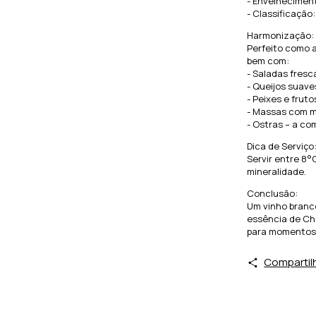
- Envelheciment
- Classificação
Harmonização:
Perfeito como a
bem com:
- Saladas fresc
- Queijos suaves
- Peixes e frut
- Massas com m
- Ostras – a co
Dica de Serviço
Servir entre 8°
mineralidade.
Conclusão:
Um vinho branco
essência de Cha
para momentos 
Compartil