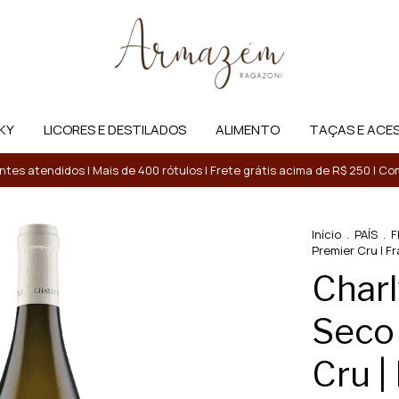
KY
LICORES E DESTILADOS
ALIMENTO
TAÇAS E ACE
entes atendidos | Mais de 400 rótulos | Frete grátis acima de R$ 250 | 
Início
.
PAÍS
.
F
Premier Cru | F
Charl
Seco 
Cru |