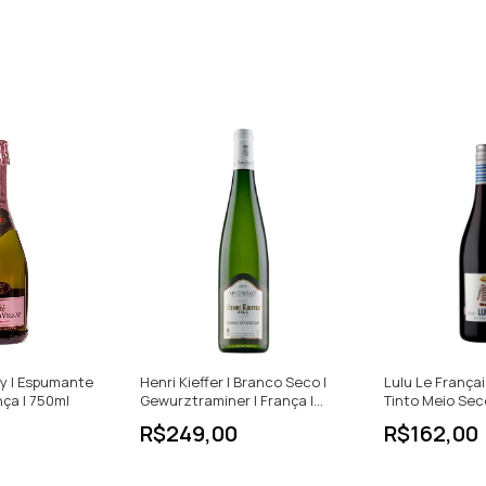
y | Espumante
Henri Kieffer | Branco Seco |
Lulu Le Françai
nça | 750ml
Gewurztraminer | França |
Tinto Meio Sec
750ml
R$249,00
R$162,00