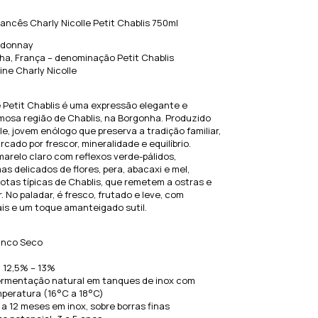
ancês Charly Nicolle Petit Chablis 750ml
rdonnay
ha, França – denominação Petit Chablis
ne Charly Nicolle
e Petit Chablis é uma expressão elegante e
mosa região de Chablis, na Borgonha. Produzido
le, jovem enólogo que preserva a tradição familiar,
rcado por frescor, mineralidade e equilíbrio.
arelo claro com reflexos verde-pálidos,
s delicados de flores, pera, abacaxi e mel,
tas típicas de Chablis, que remetem a ostras e
 No paladar, é fresco, frutado e leve, com
is e um toque amanteigado sutil.
ranco Seco
: 12,5% – 13%
 Fermentação natural em tanques de inox com
mperatura (16°C a 18°C)
 a 12 meses em inox, sobre borras finas