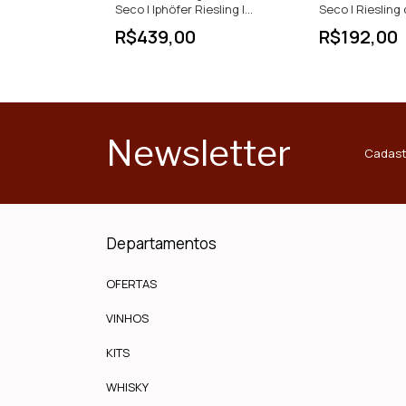
Seco | Iphöfer Riesling |
Seco | Riesling 
Alemanha | 750ml
França | 750ml
R$439,00
R$192,00
Newsletter
Cadast
Departamentos
OFERTAS
VINHOS
KITS
WHISKY