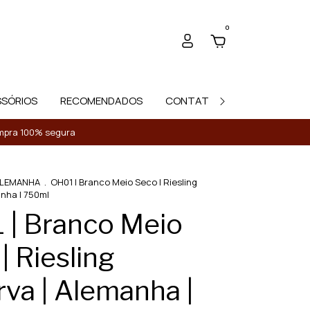
0
SSÓRIOS
RECOMENDADOS
CONTATO
Compra 100% segura
LEMANHA
.
OH01 | Branco Meio Seco | Riesling
nha | 750ml
 | Branco Meio
| Riesling
va | Alemanha |