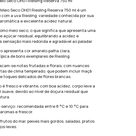
eio Seco OH01 Riesling Reserva 750 ml
 Meio Seco OH01 Riesling Reserva 750 ml é um
 com a uva Riesling, variedade conhecida por sua
aromática e excelente acidez natural.
como meio seco, o que significa que apresenta uma
e açúcar residual, equilibrando a acidez e
 sensação mais redonda e agradável ao paladar.
nho apresenta cor amarelo-palha clara,
típica de bons exemplares de Riesling.
acam-se notas frutadas e florais, com nuances
rutas de clima temperado, que podem incluir maçã
e toques delicados de flores brancas.
o é fresco e vibrante, com boa acidez, corpo leve a
l suave, devido ao nível de doçura residual que
utura.
 serviço: recomendada entre 8 °C e 10 °C para
 aromas e frescor.
rutos do mar, peixes mais gordos, saladas, pratos
jos leves.