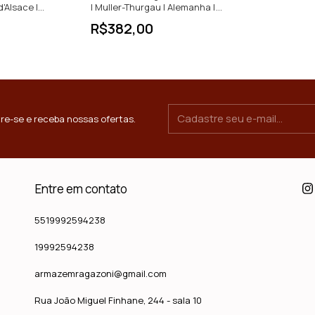
d'Alsace |
| Muller-Thurgau | Alemanha |
750ml
R$382,00
re-se e receba nossas ofertas.
Entre em contato
5519992594238
19992594238
armazemragazoni@gmail.com
Rua João Miguel Finhane, 244 - sala 10