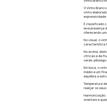
Vinho Branco M
O Vinho Branco
vinho elaborado
expressividade 
É classificado 
leve presença d
oferecendo uma
No visual, o vi
característica 
No aroma, dest
cítricas e de f
verde, pêssego 
Em boca, o vinh
médio e um fina
equilibra a estr
Temperatura de
realçar os seus
Harmonização: f
orientais e quei