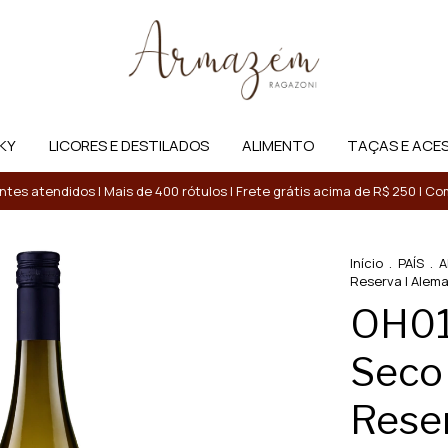
KY
LICORES E DESTILADOS
ALIMENTO
TAÇAS E ACE
entes atendidos | Mais de 400 rótulos | Frete grátis acima de R$ 250 | 
Início
.
PAÍS
.
A
Reserva | Alema
OH01
Seco 
Reser