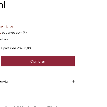
l
sem juros
o
pagando com Pix
alhes
a partir de
R$250,00
envio